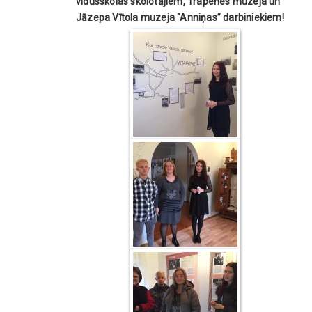
vidusskolas skolotājiem, Trapenes muzeja un
Jāzepa Vītola muzeja “Anniņas” darbiniekiem!