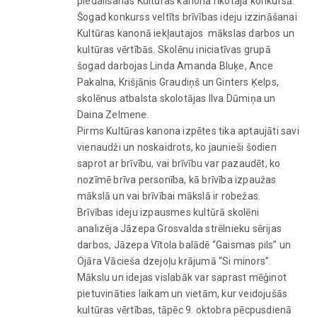
piedalīšanās Kultūras kanona rīkotajā konkursā.
Šogad konkurss veltīts brīvības ideju izzināšanai
Kultūras kanonā iekļautajos mākslas darbos un
kultūras vērtībās. Skolēnu iniciatīvas grupā
šogad darbojas Linda Amanda Bluķe, Ance
Pakalna, Krišjānis Graudiņš un Ginters Ķelps,
skolēnus atbalsta skolotājas Ilva Dūmiņa un
Daina Zelmene.
Pirms Kultūras kanona izpētes tika aptaujāti savi
vienaudži un noskaidrots, ko jaunieši šodien
saprot ar brīvību, vai brīvību var pazaudēt, ko
nozīmē brīva personība, kā brīvība izpaužas
mākslā un vai brīvībai mākslā ir robežas.
Brīvības ideju izpausmes kultūrā skolēni
analizēja Jāzepa Grosvalda strēlnieku sērijas
darbos, Jāzepa Vītola balādē “Gaismas pils” un
Ojāra Vācieša dzejoļu krājumā “Si minors”.
Mākslu un idejas vislabāk var saprast mēģinot
pietuvināties laikam un vietām, kur veidojušās
kultūras vērtības, tāpēc 9. oktobra pēcpusdienā