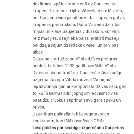
devāmies izpētes braucienā uz Gaujienu un
Trapeni. Trapene ir Ojāra Vācieša dzimtā vieta,
bet Gaujiena viņa jaunības vieta. Lapegļu gatve,
Trapenes pamatskola, Ojāra Vācieša dzimtās
mājas un klase Gaujienas vidusskolā, kur viņš
reiz mācījies, dzejnieka balss ieraksti muzejā
palīdzēja sajust dzejnieka dvēseli un brīvības
alkas.
Gaujiena ir arī Jāzepa Vītola dzīves pieturas
punkts, tieši šeit 1933.gadā aizsākās Vītola
Dziesmu dienu tradīcija. Gaujienā mūs sirsnīgi
uzņēma Jāzepa Vītola muzejā “Anniņas”,
iepazīstināja gan ar komponista dzīves ceļu, gan
to, kā “Gaismas pils” joprojām iedvesmo visu
paaudžu cilvēkus stiprināt savu gara spēku un
brīvību.
Uzzinātais palīdzēja labāk sagatavoties
konkursam, kas tālāk risināsies Cēsīs.
Liels paldies par sirsnīgo uzņemšanu Gaujienas