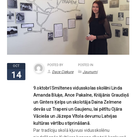
POSTED BY
POSTED IN
OCT
Dace Ciekure
Jaunumi
14
9.oktobrī Smiltenes vidusskolas skolēni Linda
Amanda Bluķe, Ance Pakalne, Krišjānis Graudiņš
un Ginters Ķelps un skolotāja Daina Zelmene
devās uz Trapeni un Gaujienu, lai pētītu Ojāra
Vācieša un Jāzepa Vītola devumu Latvijas
kultūras vērtību stiprināšanā.
Par tradīciju skolā kļuvusi vidusskolēnu