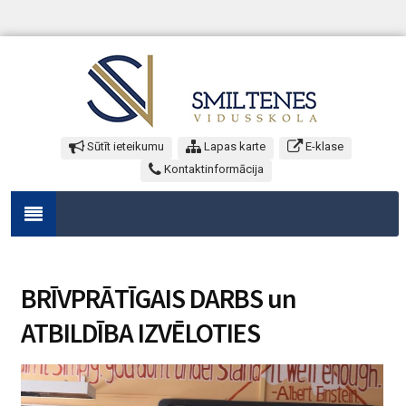
Sūtīt ieteikumu
Lapas karte
E-klase
Kontaktinformācija
BRĪVPRĀTĪGAIS DARBS un
ATBILDĪBA IZVĒLOTIES