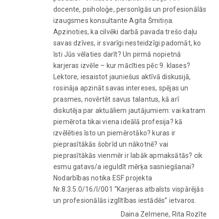
docente, psiholoģe, personīgās un profesionālās
izaugsmes konsultante Agita Šmitiņa.
Apzinoties, ka cilvēki darbā pavada trešo daļu
savas dzīves, ir svarīgi nesteidzīgi padomāt, ko
īsti Jūs vēlaties darīt? Un pirmā nopietnā
karjeras izvēle – kur mācīties pēc 9. klases?
Lektore, iesaistot jauniešus aktīvā diskusijā,
rosināja apzināt savas intereses, spējas un
prasmes, novērtēt savus talantus, kā arī
diskutēja par aktuāliem jautājumiem: vai katram
piemērota tikai viena ideālā profesija? kā
izvēlēties īsto un piemērotāko? kuras ir
pieprasītākās šobrīd un nākotnē? vai
pieprasītākās vienmēr ir labāk apmaksātās? cik
esmu gatavs/a ieguldīt mērķa sasniegšanai?
Nodarbības notika ESF projekta
Nr.8.3.5.0/16/I/001 “Karjeras atbalsts vispārējās
un profesionālās izglītības iestādēs” ietvaros.
Daina Zelmene, Rita Rozīte