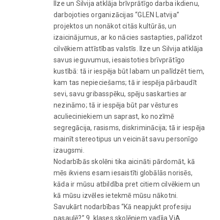
Ilze un Silvija atklāja brīvprātīgo darba ikdienu,
darbojoties organizācijas “GLEN Latvija”
projektos un nonākot citās kultūrās, un
izaicinājumus, ar ko nācies sastapties, palīdzot
cilvēkiem attīstības valstīs. Ilze un Silvija atklāja
savus ieguvumus, iesaistoties brīvprātīgo
kustībā: tā ir iespēja būt labam un palīdzēt tiem,
kam tas nepieciešams; tā ir iespēja pārbaudīt
sevi, savu gribasspēku, spēju saskarties ar
nezināmo; tā ir iespēja būt par vēstures
aculieciniekiem un saprast, ko nozīmē
segregācija, rasisms, diskriminācija; tā ir iespēja
mainīt stereotipus un veicināt savu personīgo
izaugsmi.
Nodarbībās skolēni tika aicināti pārdomāt, kā
mēs ikviens esam iesaistīti globālās norisēs,
kāda ir mūsu atbildība pret citiem cilvēkiem un
kā mūsu izvēles ietekmē mūsu nākotni.
Savukārt nodarbības “Kā neapjukt profesiju
pasaulē?” 9. klases skolēniem vadīja ViA