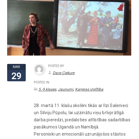
POSTED BY
MAR
Dace Ciekure
29
POSTED IN
,
,
5.-9.klases
Jaunumi
Karjeras izglītība
28. martā 11. klašu skolēni tikās ar Ilzi Salenieci
un Silviju Pūpolu, lai uzzinātu viņu brīvprātīgā
darba pieredzi, piedaloties attīstības sadarbības
pasākumos Ugandā un Namībijā.
Personiski un emocionāli uzrunājošos stāstos