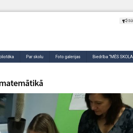
Sūt
bliotēka
Par skolu
Foto galerijas
Biedrība “MĒS SKOLA
n matemātikā