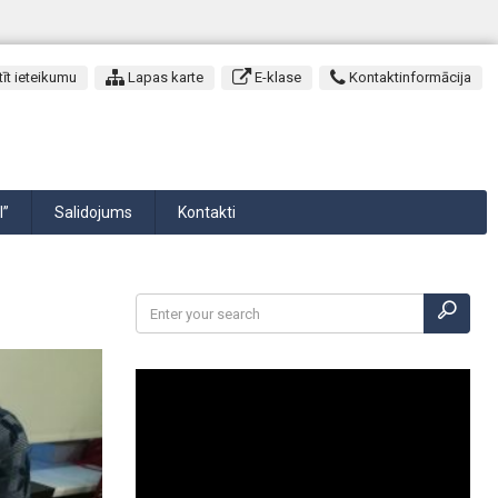
īt ieteikumu
Lapas karte
E-klase
Kontaktinformācija
I”
Salidojums
Kontakti