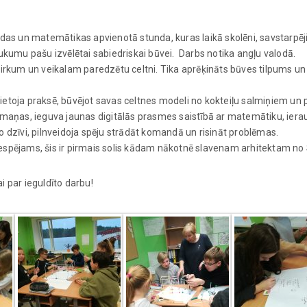
odas un matemātikas apvienotā stunda, kuras laikā skolēni, savstarpēj
aukumu pašu izvēlētai sabiedriskai būvei. Darbs notika angļu valodā.
 cirkum un veikalam paredzētu celtni. Tika aprēķināts būves tilpums 
elietoja praksē, būvējot savas celtnes modeli no kokteiļu salmiņiem un p
emaņas, ieguva jaunas digitālās prasmes saistībā ar matemātiku, iera
o dzīvi, pilnveidoja spēju strādāt komandā un risināt problēmas.
Iespējams, šis ir pirmais solis kādam nākotnē slavenam arhitektam no
i par ieguldīto darbu!