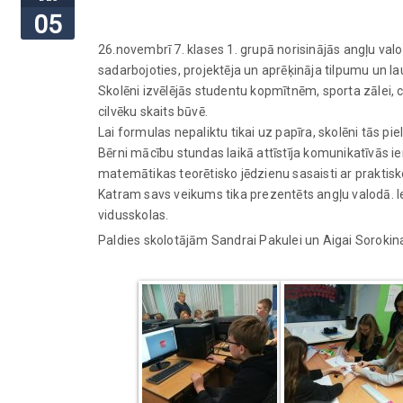
05
26.novembrī 7. klases 1. grupā norisinājās angļu val
sadarbojoties, projektēja un aprēķināja tilpumu un l
Skolēni izvēlējās studentu kopmītnēm, sporta zālei,
cilvēku skaits būvē.
Lai formulas nepaliktu tikai uz papīra, skolēni tās pi
Bērni mācību stundas laikā attīstīja komunikatīvās i
matemātikas teorētisko jēdzienu sasaisti ar praktisk
Katram savs veikums tika prezentēts angļu valodā. 
vidusskolas.
Paldies skolotājām Sandrai Pakulei un Aigai Sorokina