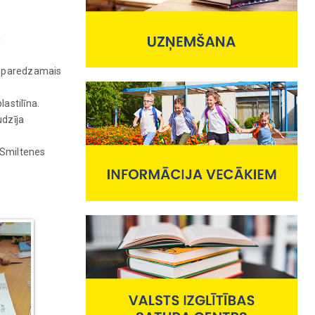
i
un paredzamais
lastilīna.
udzīja
 Smiltenes