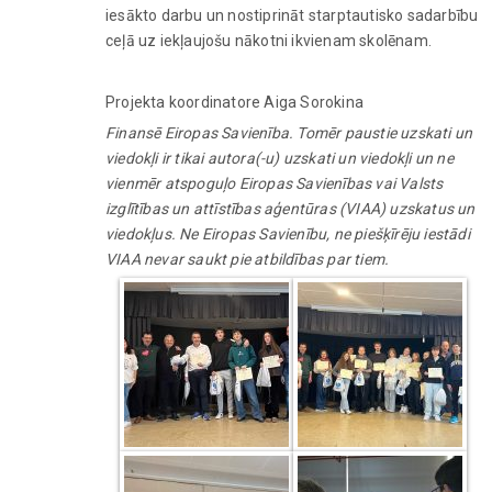
iesākto darbu un nostiprināt starptautisko sadarbību
ceļā uz iekļaujošu nākotni ikvienam skolēnam.
Projekta koordinatore Aiga Sorokina
Finansē Eiropas Savienība. Tomēr paustie uzskati un
viedokļi ir tikai autora(-u) uzskati un viedokļi un ne
vienmēr atspoguļo Eiropas Savienības vai Valsts
izglītības un attīstības aģentūras (VIAA) uzskatus un
viedokļus. Ne Eiropas Savienību, ne piešķīrēju iestādi
VIAA nevar saukt pie atbildības par tiem.