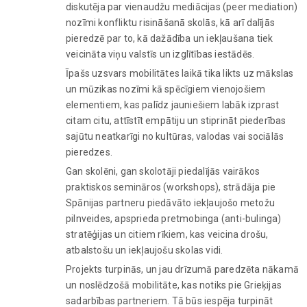
diskutēja par vienaudžu mediācijas (peer mediation)
nozīmi konfliktu risināšanā skolās, kā arī dalījās
pieredzē par to, kā dažādība un iekļaušana tiek
veicināta viņu valstīs un izglītības iestādēs.
Īpašs uzsvars mobilitātes laikā tika likts uz mākslas
un mūzikas nozīmi kā spēcīgiem vienojošiem
elementiem, kas palīdz jauniešiem labāk izprast
citam citu, attīstīt empātiju un stiprināt piederības
sajūtu neatkarīgi no kultūras, valodas vai sociālās
pieredzes.
Gan skolēni, gan skolotāji piedalījās vairākos
praktiskos semināros (workshops), strādāja pie
Spānijas partneru piedāvāto iekļaujošo metožu
pilnveides, apsprieda pretmobinga (anti-bulinga)
stratēģijas un citiem rīkiem, kas veicina drošu,
atbalstošu un iekļaujošu skolas vidi.
Projekts turpinās, un jau drīzumā paredzēta nākamā
un noslēdzošā mobilitāte, kas notiks pie Grieķijas
sadarbības partneriem. Tā būs iespēja turpināt