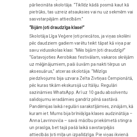
pārliecināta skolotāja. “Tiklīdz kādā posmā kaut kā
pietrūks, tas uzreiz atsauksies vai nu uz sekmēm vai
sasvstarpējām attiecībām.”
“Bijām ļoti draudzīga klase!”
Skolotāja Līga Veģere ļoti priecātos, ja viņas skolēni
pēc daudziem gadiem varētu teikt tāpat kā viņa par
savu vidusskolas klasi: “Mēs bijām ļoti draudzīgi!”
“Gatavojoties Aerobikas festivālam, vakaros skrējām
uz mēģinājumiem, paši šuvām pa nakti tērpus un
aksesuārus,” atceras skolotāja. “Milzīgs
piedzīvojums bija uzvara Zelta Zivtiņas Čempionātā,
pēc kuras tikām ekskursijā uz Itāliju. Regulāri
sazināmies WhatsApp. Arī uz 10 gadu absolventu
salidojumu ieradāmies gandrīz pilnā sastāvā.
Pandēmijas laikā regulāri sarakstījāmies, zinājām, kā
kuram iet. Mums bija brīnišķīga klases audzinātāja –
Anna Lavrinoviča – savā mācību priekšmetā stingra
un prasīga, bet tajā pašā laikā savstarpējās
attiecībās ļoti mīļa un izpalīdzīga. Pie viņas ikvienā