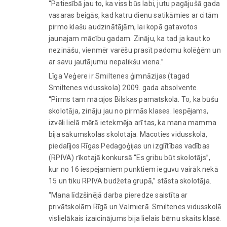
“Patiesībā jau to, ka viss būs labi, jutu pagājušā gada
vasaras beigās, kad katru dienu satikāmies ar citām
pirmo klašu audzinātājām, lai kopā gatavotos
jaunajam mācību gadam. Zināju, ka tad ja kaut ko
nezināšu, vienmēr varēšu prasīt padomu kolēģēm un
ar savu jautājumu nepalikšu viena.”
Līga Veģere ir Smiltenes ģimnāzijas (tagad
Smiltenes vidusskola) 2009. gada absolvente.
“Pirms tam mācījos Bilskas pamatskolā. To, ka būšu
skolotāja, zināju jau no pirmās klases. Iespējams,
izvēli lielā mērā ietekmēja arī tas, ka mana mamma
bija sākumskolas skolotāja. Mācoties vidusskolā,
piedalījos Rīgas Pedagoģijas un izglītības vadības
(RPIVA) rīkotajā konkursā “Es gribu būt skolotājs”,
kur no 16 iespējamiem punktiem ieguvu vairāk nekā
15 un tiku RPIVA budžeta grupā,” stāsta skolotāja.
“Mana līdzšinējā darba pieredze saistīta ar
privātskolām Rīgā un Valmierā. Smiltenes vidusskolā
vislielākais izaicinājums bija lielais bērnu skaits klasē.