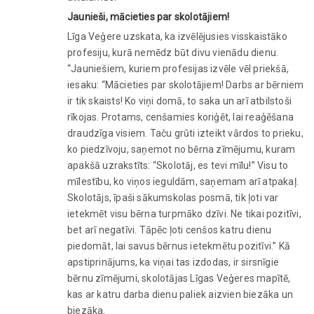
Jaunieši, mācieties par skolotājiem!
Līga Veģere uzskata, ka izvēlējusies visskaistāko
profesiju, kurā nemēdz būt divu vienādu dienu.
“Jauniešiem, kuriem profesijas izvēle vēl priekšā,
iesaku: “Mācieties par skolotājiem! Darbs ar bērniem
ir tik skaists! Ko viņi domā, to saka un arī atbilstoši
rīkojas. Protams, cenšamies koriģēt, lai reaģēšana
draudzīga visiem. Taču grūti izteikt vārdos to prieku,
ko piedzīvoju, saņemot no bērna zīmējumu, kuram
apakšā uzrakstīts: “Skolotāj, es tevi mīlu!” Visu to
mīlestību, ko viņos ieguldām, saņemam arī atpakaļ.
Skolotājs, īpaši sākumskolas posmā, tik ļoti var
ietekmēt visu bērna turpmāko dzīvi. Ne tikai pozitīvi,
bet arī negatīvi. Tāpēc ļoti cenšos katru dienu
piedomāt, lai savus bērnus ietekmētu pozitīvi.” Kā
apstiprinājums, ka viņai tas izdodas, ir sirsnīgie
bērnu zīmējumi, skolotājas Līgas Veģeres mapītē,
kas ar katru darba dienu paliek aizvien biezāka un
biezāka.