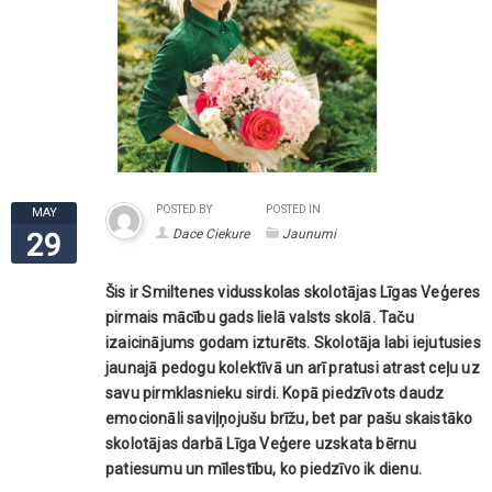
POSTED BY
POSTED IN
MAY
Dace Ciekure
Jaunumi
29
Šis ir Smiltenes vidusskolas skolotājas Līgas Veģeres
pirmais mācību gads lielā valsts skolā. Taču
izaicinājums godam izturēts. Skolotāja labi iejutusies
jaunajā pedogu kolektīvā un arī pratusi atrast ceļu uz
savu pirmklasnieku sirdi. Kopā piedzīvots daudz
emocionāli saviļņojušu brīžu, bet par pašu skaistāko
skolotājas darbā Līga Veģere uzskata bērnu
patiesumu un mīlestību, ko piedzīvo ik dienu.