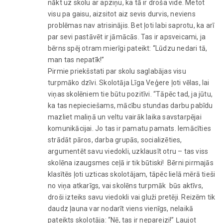
nākt uz skolu ar apziņu, ka tā ir droša vide. Metot
visu pa gaisu, aizsitot aiz sevis durvis, neviens
problēmas nav atrisinājis. Bet ļoti labi saprotu, ka arī
par sevi pastāvēt ir jāmācās. Tas ir apsveicami, ja
bērns spēj otram mierīgi pateikt: “Lūdzu nedari tā,
man tas nepatīk!”
Pirmie priekšstati par skolu saglabājas visu
turpmāko dzīvi. Skolotāja Līga Veģere ļoti vēlas, lai
viņas skolēniem tie būtu pozitīvi. “Tāpēc tad, ja jūtu,
ka tas nepieciešams, mācību stundas darbu pabīdu
mazliet maliņā un veltu vairāk laika savstarpējai
komunikācijai. Jo tas ir pamatu pamats. Iemācīties
strādāt pāros, darba grupās, socializēties,
argumentēt savu viedokli, uzklausīt otru – tas viss
skolēna izaugsmes ceļā ir tik būtiski! Bērni pirmajās
klasītēs ļoti uzticas skolotājam, tāpēc lielā mērā tieši
no viņa atkarīgs, vai skolēns turpmāk būs aktīvs,
droši izteiks savu viedokli vai gluži pretēji. Reizēm tik
daudz ļauna var nodarīt viens vienīgs, nelaikā
pateikts skolotāja: “Nē, tas ir nepareizi!” Ļaujot