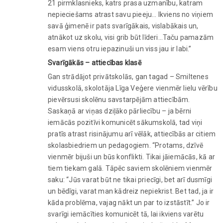
21 pirmklasnieks, katrs prasa uzmanību, katram
nepieciešams atrast savu pieeju… Ikviens no viņiem
savā ģimenē ir pats svarīgākais, vislabākais un,
atnākot uz skolu, visi grib būt līderi…Taču pamazām
esam viens otru iepazinuši un viss jau ir labi.”
Svarīgākās – attiecības klasē
Gan strādājot privātskolās, gan tagad – Smiltenes
vidusskolā, skolotāja Līga Veģere vienmēr lielu vērību
pievērsusi skolēnu savstarpējām attiecībām.
Saskaņā ar viņas dziļāko pārliecību – ja bērni
iemācās pozitīvi komunicēt sākumskolā, tad viņi
pratīs atrast risinājumu arī vēlāk, attiecībās ar citiem
skolasbiedriem un pedagogiem. “Protams, dzīvē
vienmēr bijuši un būs konflikti. Tikai jāiemācās, kā ar
tiem tiekam galā. Tāpēc saviem skolēniem vienmēr
saku: “Jūs varat būt ne tikai priecīgi, bet arī dusmīgi
un bēdīgi, varat man kādreiz nepiekrist. Bet tad, ja ir
kāda problēma, vajag nākt un par to izstāstīt.” Jo ir
svarīgi iemācīties komunicēt tā, lai ikviens varētu