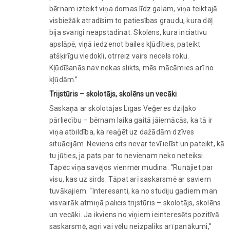
bērnam izteikt viņa domas līdz galam, viņa teiktajā
visbiežāk atradīsim to patiesības graudu, kura dēļ
bija svarīgi neapstādināt. Skolēns, kura inciatīvu
apslāpē, viņā iedzenot bailes kļūdīties, pateikt
atšķirīgu viedokli, otrreiz vairs necels roku.
Kļūdīšanās nav nekas slikts, mēs mācāmies arī no
kļūdām.”
Trijstūris – skolotājs, skolēns un vecāki
Saskaņā ar skolotājas Līgas Veģeres dziļāko
pārliecību – bērnam laika gaitā jāiemācās, ka tā ir
viņa atbildība, ka reaģēt uz dažādām dzīves
situācijām. Neviens cits nevar tevī ielīst un pateikt, kā
tu jūties, ja pats par to nevienam neko neteiksi.
Tāpēc viņa savējos vienmēr mudina: “Runājiet par
visu, kas uz sirds. Tāpat arī saskarsmē ar saviem
tuvākajiem. “Interesanti, ka no studiju gadiem man
visvairāk atmiņā palicis trijstūris – skolotājs, skolēns
un vecāki. Ja ikviens no viņiem ieinteresēts pozitīvā
saskarsmē, agri vai vēlu neizpaliks arī panākumi,”