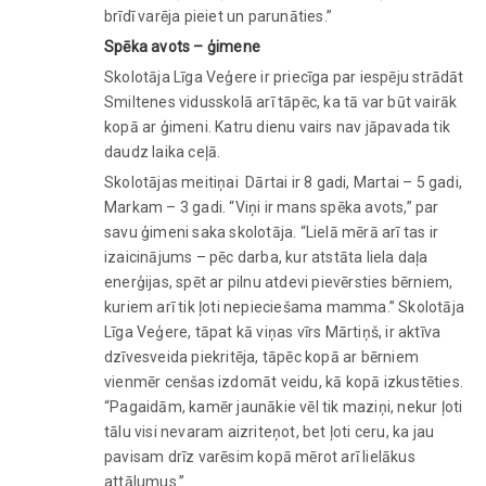
brīdī varēja pieiet un parunāties.”
Spēka avots – ģimene
Skolotāja Līga Veģere ir priecīga par iespēju strādāt
Smiltenes vidusskolā arī tāpēc, ka tā var būt vairāk
kopā ar ģimeni. Katru dienu vairs nav jāpavada tik
daudz laika ceļā.
Skolotājas meitiņai Dārtai ir 8 gadi, Martai – 5 gadi,
Markam – 3 gadi. “Viņi ir mans spēka avots,” par
savu ģimeni saka skolotāja. “Lielā mērā arī tas ir
izaicinājums – pēc darba, kur atstāta liela daļa
enerģijas, spēt ar pilnu atdevi pievērsties bērniem,
kuriem arī tik ļoti nepieciešama mamma.” Skolotāja
Līga Veģere, tāpat kā viņas vīrs Mārtiņš, ir aktīva
dzīvesveida piekritēja, tāpēc kopā ar bērniem
vienmēr cenšas izdomāt veidu, kā kopā izkustēties.
“Pagaidām, kamēr jaunākie vēl tik maziņi, nekur ļoti
tālu visi nevaram aizriteņot, bet ļoti ceru, ka jau
pavisam drīz varēsim kopā mērot arī lielākus
attālumus.”