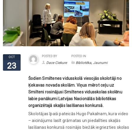
POSTED BY
POSTED IN
OCT
,
Dace Ciekure
Bibliotēka
Jaunumi
23
Šodien Smiltenes vidusskolā viesojās skolotāji no
Ķekavas novada skolām. Viņus mērot ceļu uz
Smilteni rosinājusi Smiltenes vidusskolas skolēnu
labie panākumi Latvijas Nacionālās bibliotēkas
organizētajā skaļās lasīšanas konkursā.
Skolotājas īpaši pateicās Hugo Pakalnam, kura video
– aicinājums lasīt grāmatas un piedalīties skaļās
lasīšanas konkursā rosinājis biežāk iegriezties skolas