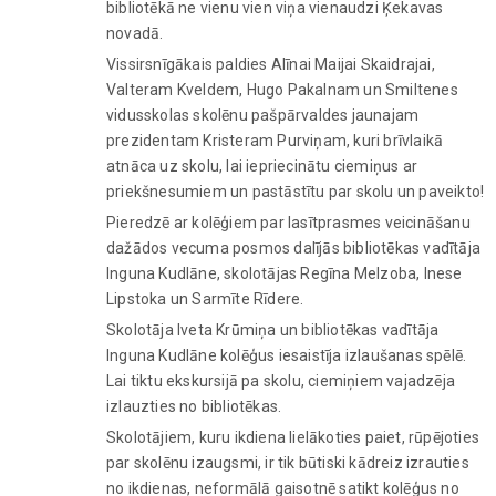
bibliotēkā ne vienu vien viņa vienaudzi Ķekavas
novadā.
Vissirsnīgākais paldies Alīnai Maijai Skaidrajai,
Valteram Kveldem, Hugo Pakalnam un Smiltenes
vidusskolas skolēnu pašpārvaldes jaunajam
prezidentam Kristeram Purviņam, kuri brīvlaikā
atnāca uz skolu, lai iepriecinātu ciemiņus ar
priekšnesumiem un pastāstītu par skolu un paveikto!
Pieredzē ar kolēģiem par lasītprasmes veicināšanu
dažādos vecuma posmos dalījās bibliotēkas vadītāja
Inguna Kudlāne, skolotājas Regīna Melzoba, Inese
Lipstoka un Sarmīte Rīdere.
Skolotāja Iveta Krūmiņa un bibliotēkas vadītāja
Inguna Kudlāne kolēģus iesaistīja izlaušanas spēlē.
Lai tiktu ekskursijā pa skolu, ciemiņiem vajadzēja
izlauzties no bibliotēkas.
Skolotājiem, kuru ikdiena lielākoties paiet, rūpējoties
par skolēnu izaugsmi, ir tik būtiski kādreiz izrauties
no ikdienas, neformālā gaisotnē satikt kolēģus no