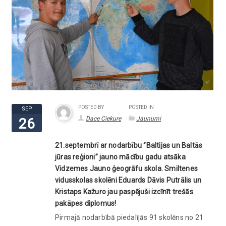
POSTED BY
POSTED IN
SEP
Dace Ciekure
Jaunumi
26
21.septembrī ar nodarbību ‘’Baltijas un Baltās
jūras reģioni” jauno mācību gadu atsāka
Vidzemes Jauno ģeogrāfu skola. Smiltenes
vidusskolas skolēni Eduards Dāvis Putrālis un
Kristaps Kažuro jau paspējuši izcīnīt trešās
pakāpes diplomus!
Pirmajā nodarbībā piedalījās 91 skolēns no 21