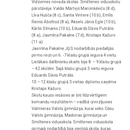
Vidzemes novada skolas. Smiltenes vidusskolu
pārstāvēja: Valdis Mārtiņš Marcinkēvičs (8.d),
Līva Hušča (8.c), Santa Vintere (10.b), Emīls
Reinis Āboltiņš (8.a), Aksels Jānis Egle (10.b),
Kārlis Sīmanis (10.b), Eduards Dāvis Putrālis
(8.a), Jasmīna Pakalne (7.d), Kristaps Kažuro
(11.a).
Jasmīna Pakalne JĢS nodarbībās piedalījās
pirmo reizi un 6. -7.klašu grupā ieguva 4.vietu.
Lielākais dalībnieku skaits bija 8. – 9.klašu grupā
– 42 skolēni. Šajā klašu grupā 3.vietu ieguva
Eduards Dāvis Putrālis.
10.– 12.klašu grupā 3.vietas diplomu saņēma
Kristaps Kažuro.
Skolu kauss iesācies ar ļoti līdzvērtīgiem
komandu rezultātiem – vadībā izvirzījusies
Valmieras Valsts ģimnāzija, kurai seko Cēsu
Valsts ģimnāzija, Madonas ģimnāzija un
Smiltenes vidusskola. Smiltenes vidusskola
pirmajā nodarbībā bija vienīgā skola, kuras