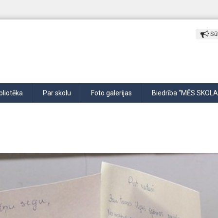
Sūt
bliotēka
Par skolu
Foto galerijas
Biedrība “MĒS SKOLA