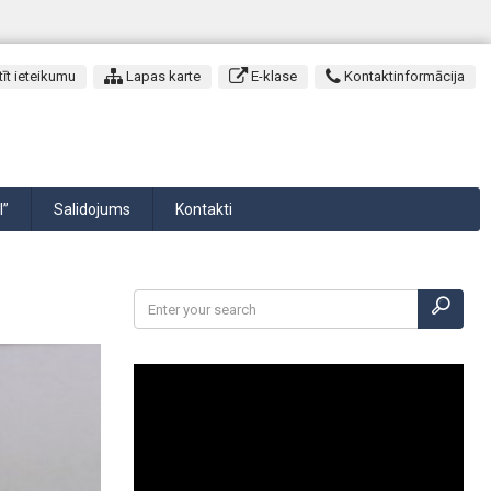
īt ieteikumu
Lapas karte
E-klase
Kontaktinformācija
I”
Salidojums
Kontakti