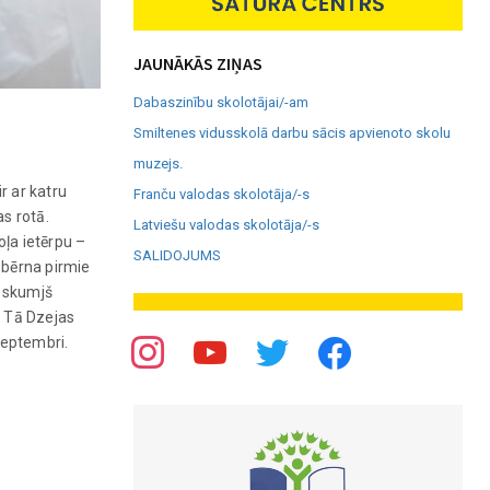
JAUNĀKĀS ZIŅAS
Dabaszinību skolotājai/-am
Smiltenes vidusskolā darbu sācis apvienoto skolu
muzejs.
r ar katru
Franču valodas skolotāja/-s
as rotā.
Latviešu valodas skolotāja/-s
oļa ietērpu –
SALIDOJUMS
 bērna pirmie
n skumjš
. Tā Dzejas
septembri.