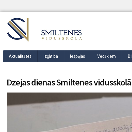
Aktualitātes
Izglītība
Iespējas
Vecākiem
Bi
Dzejas dienas Smiltenes vidusskolā