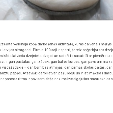
zsākta vērienīga kopā darbošanās aktivitātē, kuras galvenais mērķis i
Latvijas simtgadei. Pirmie 100 soļi ir sperti, šoreiz apģērbjot tos dzej
s kāda latviešu dzejnieka dzejoli un radoši to sasaistīt ar piemērotu s
avi: ir gan pastalas, gan zābaki, gan balles kurpes, gan pavisam maza
i ir visdažādākie – gan bērnības atmiņas, gan pirmās skolas gaitas, ga
uztu papēdi. Atsevišķi darbi ietver īpašu ideju un ir īsti mākslas darbi
 un neparastā ritmā ir pavisam tiešā nozīmē izstaigājušas mūsu skolas 