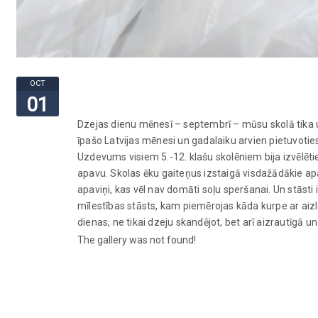
OCT
01
Dzejas dienu mēnesī – septembrī – mūsu skolā tika u
īpašo Latvijas mēnesi un gadalaiku arvien pietuvoties 
Uzdevums visiem 5.-12. klašu skolēniem bija izvēlētie
apavu. Skolas ēku gaiteņus izstaigā visdažādākie ap
apaviņi, kas vēl nav domāti soļu speršanai. Un stāst
mīlestības stāsts, kam piemērojas kāda kurpe ar aizla
dienas, ne tikai dzeju skandējot, bet arī aizrautīgā
The gallery was not found!