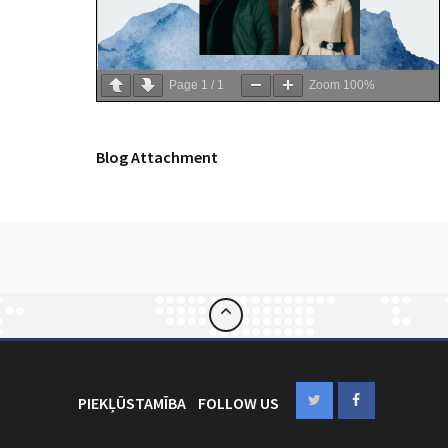
Page
1
/
1
Zoom
100%
Blog Attachment
PIEKĻŪSTAMĪBA
FOLLOW US