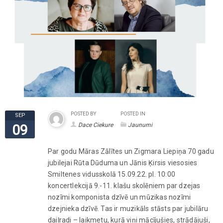
POSTED BY
POSTED IN
SEP
Dace Ciekure
Jaunumi
09
Par godu Māras Zālītes un Zigmara Liepiņa 70 gadu
jubilejai Rūta Dūduma un Jānis Ķirsis viesosies
Smiltenes vidusskolā 15.09.22. pl. 10:00
koncertlekcijā 9.-11. klašu skolēniem par dzejas
nozīmi komponista dzīvē un mūzikas nozīmi
dzejnieka dzīvē. Tas ir muzikāls stāsts par jubilāru
daiļradi – laikmetu, kurā viņi mācījušies, strādājuši,