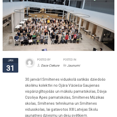
POSTED BY
POSTED IN
JAN
Dace Ciekure
Jaunumi
31
30.janvārī Smiltenes viduskolā satikās dziedošo
skolēnu kolektīvi no Ojāra Vācieša Gaujienas
vispārizglītojošās un mākslu pamatskolas, Dāvja
Ozoliņa Apes pamatskolas, Smiltenes Mūzikas
skolas, Smiltenes tehnikuma un Smiltenes
vidusskolas, lai gatavotos XIII Latvijas Skolu
jaunatnes dziesmu un deju svētkiem.