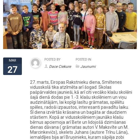
POSTED BY
POSTED IN
MAR
Dace Ciekure
Jaunumi
27
27. marts, Eiropas Rakstnieku diena, Smiltenes
vidusskolā tika atzīmēta arī šogad. Skolas
pašpārvaldes jaunieši, kā arī citi vecāko klašu skolēni
šajā dienā dodas pie 1.-3. klašu skolēniem un viņu
audzinātājām, lai kopīgi lasītu grāmatas, spēlētu
spēles, radoši izpaustos, interesanti pavadītu laiku.
Šī diena izvērtās krāsaina un bagāta ar daudziem
stāstiem. Kopā ar vidusskolēniem jaunāko klašu
bērnus apciemoja arī Bete un lidojošā dzimšanas
dienas dāvana ( grāmatas autori V. Maksvīte un M.
Marcinkevičs), skelets Juhans (autore Trīnu Lāna),
iemaldījies bija arī Bruņinieks, kuram sāpēja zobi