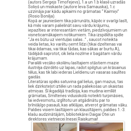
(autors Sergejs Timofejevs), 1.a un 1.b klasē uzradās
Soliņš un miskaste (autore Ieva Samauska), 1.c
uzzināja par kādu apkaimi no grāmatas “ Kaimiņi”
(Rosio Bonilja).
Kopā ar jauniešiem tika pārrunāts, kāpēc ir svarīgi lasīt,
kā mēs varam palielināt savu vārdu krājumu,
iepazīties ar interesantām vietām, piedzīvojumiem un
visneticamākajiem notikumiem. Tika izspēlēta spēle
“Ja es būtu uz vientuļas salas…” , saucot noteikta
veida lietas, ko varētu ņemt līdzi (tikai dzeltenas vai
tikai ēdamas, vai tikai tādas, kas sākas ar burtu A),
tādējādi saprotot, cik liela nozīme ir bagātam vārdu
krājumam.
Paralēli vecāko skolēnu lasītajiem stāstiem mazie
ilustrēja dzirdēto uz lapas, radot spilgtus un krāsainus
tēlus, kas tik labi iederas Lieldienu un vasaras saulītes
gaidās.
Literatūras spēks satuvina gal lielus, gan mazus, tas
liek dzirksteļot iztēlei un rada paliekošas un skaistas
atmiņas. Šī ikgadējā tradīcija, kas mudina iemīlēt
grāmatas, Smiltenes vidusskolā noteikti turpināsies,
lai iedvesmotu, izglītotu un atgādinātu par to
brīnišķīgo pasauli, kas atklājas, atverot grāmatas vāku.
Paldies visiem lasītājiem un klausītājiem, paldies 1.-3.
klašu audzinātājām, bibliotekārei Daigai Otei un
direktores vietniecei Inesei Raiskumai!