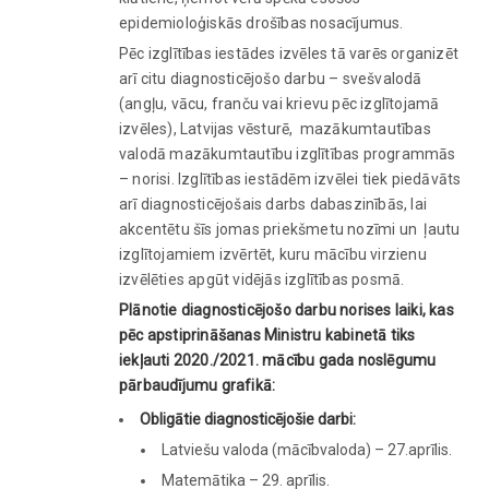
epidemioloģiskās drošības nosacījumus.
Pēc izglītības iestādes izvēles tā varēs organizēt
arī citu diagnosticējošo darbu – svešvalodā
(angļu, vācu, franču vai krievu pēc izglītojamā
izvēles), Latvijas vēsturē, mazākumtautības
valodā mazākumtautību izglītības programmās
– norisi. Izglītības iestādēm izvēlei tiek piedāvāts
arī diagnosticējošais darbs dabaszinībās, lai
akcentētu šīs jomas priekšmetu nozīmi un ļautu
izglītojamiem izvērtēt, kuru mācību virzienu
izvēlēties apgūt vidējās izglītības posmā.
Plānotie diagnosticējošo darbu norises laiki, kas
pēc apstiprināšanas Ministru kabinetā tiks
iekļauti 2020./2021. mācību gada noslēgumu
pārbaudījumu grafikā:
Obligātie diagnosticējošie darbi:
Latviešu valoda (mācībvaloda) – 27.aprīlis.
Matemātika – 29. aprīlis.