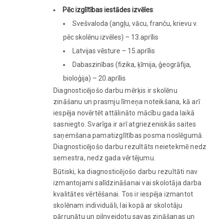
Pēc izglītības iestādes izvēles
:
Svešvaloda (angļu, vācu, franču, krievu v.
pēc skolēnu izvēles) – 13.aprīlis
Latvijas vēsture – 15.aprīlis
Dabaszinības (fizika, ķīmija, ģeogrāfija,
bioloģija) – 20.aprīlis
Diagnosticējošo darbu mērķis ir skolēnu
zināšanu un prasmju līmeņa noteikšana, kā arī
iespēja novērtēt attālināto mācību gada laikā
sasniegto. Svarīga ir arī atgriezeniskās saites
saņemšana pamatizglītības posma noslēgumā.
Diagnosticējošo darbu rezultāts neietekmē nedz
semestra, nedz gada vērtējumu.
Būtiski, ka diagnosticējošo darbu rezultāti nav
izmantojami salīdzināšanai vai skolotāja darba
kvalitātes vērtēšanai. Tos ir iespēja izmantot
skolēnam individuāli, lai kopā ar skolotāju
pārrunātu un pilnveidotu savas zināšanas un