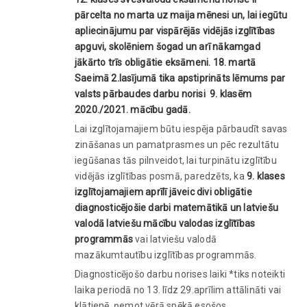
pārcelta no marta uz maija mēnesi un, lai iegūtu
apliecinājumu par vispārējās vidējās izglītības
apguvi, skolēniem šogad un arī nākamgad
jākārto trīs obligātie eksāmeni. 18. martā
Saeimā 2.lasījumā tika apstiprināts lēmums par
valsts pārbaudes darbu norisi 9. klasēm
2020./2021. mācību gadā.
Lai izglītojamajiem būtu iespēja pārbaudīt savas
zināšanas un pamatprasmes un pēc rezultātu
iegūšanas tās pilnveidot, lai turpinātu izglītību
vidējās izglītības posmā, paredzēts, ka
9. klases
izglītojamajiem aprīlī jāveic divi obligātie
diagnosticējošie darbi matemātikā un latviešu
valodā latviešu mācību valodas izglītības
programmās
vai latviešu valodā
mazākumtautību izglītības programmās.
Diagnosticējošo darbu norises laiki *tiks noteikti
laika periodā no 13. līdz 29.aprīlim attālināti vai
klātienē, ņemot vērā spēkā esošos