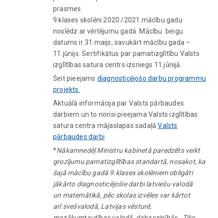
prasmes.
9.klases skolēni 2020./2021.mācību gadu
noslēdz ar vērtējumu gadā. Mācību beigu
datums ir 31.maijs, savukārt mācību gada –
11.jūnijs. Sertifikātus par pamatizglītību Valsts
izglītības satura centrs izsniegs 11.jūnijā.
Šeit pieejams
diagnosticējošo darbu programmu
projekts
Aktuālā informācija par Valsts pārbaudes
darbiem un to norisi pieejama Valsts izglītības
satura centra mājaslapas sadaļā
Valsts
pārbaudes darbi
*
Nākamnedēļ Ministru kabinetā paredzēts veikt
grozījumu pamatizglītības standartā, nosakot, ka
šajā mācību gadā 9.klases skolēniem obligāti
jākārto diagnosticējošie darbi latviešu valodā
un matemātikā, pēc skolas izvēles var kārtot
arī svešvalodā, Latvijas vēsturē,
mazākumtautības valodā, dabaszinībās.
Tiks