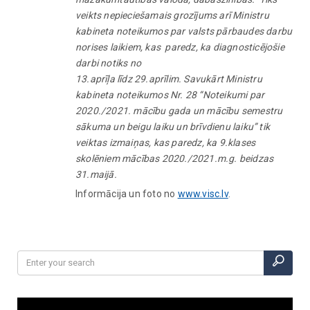
veikts nepieciešamais grozījums arī Ministru
kabineta noteikumos par valsts pārbaudes darbu
norises laikiem, kas paredz, ka diagnosticējošie
darbi notiks no
13.aprīļa līdz 29.aprīlim. Savukārt Ministru
kabineta noteikumos Nr. 28 “Noteikumi par
2020./2021. mācību gada un mācību semestru
sākuma un beigu laiku un brīvdienu laiku” tik
veiktas izmaiņas, kas paredz, ka 9.klases
skolēniem mācības 2020./2021.m.g. beidzas
31.maijā.
Informācija un foto no
www.visc.lv
.