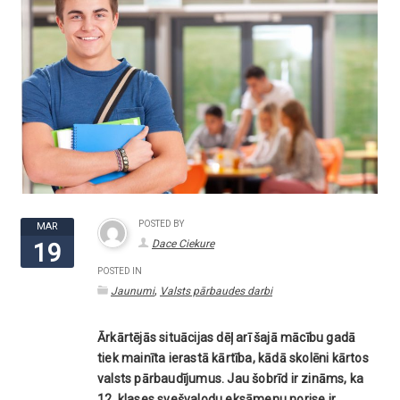
POSTED BY
MAR
Dace Ciekure
19
POSTED IN
,
Jaunumi
Valsts pārbaudes darbi
Ārkārtējās situācijas dēļ arī šajā mācību gadā
tiek mainīta ierastā kārtība, kādā skolēni kārtos
valsts pārbaudījumus. Jau šobrīd ir zināms, ka
12. klases svešvalodu eksāmenu norise ir