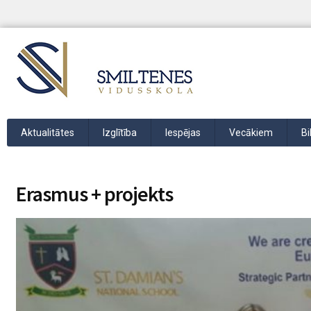
Aktualitātes
Izglītība
Iespējas
Vecākiem
Bi
Erasmus + projekts