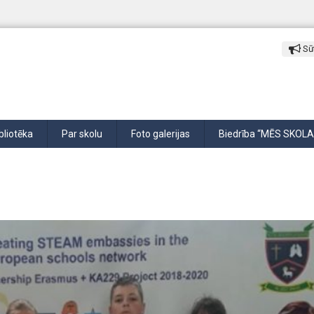
Sūt
bliotēka
Par skolu
Foto galerijas
Biedrība “MĒS SKOLA