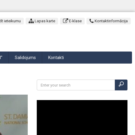
īt ieteikumu
Lapas karte
E-klase
Kontaktinformācija
I”
Salidojums
Kontakti