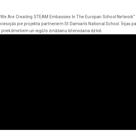
 “We Are Creating STEAM Embassies In The Europan School Network” j
as viesojās pie projekta partneriem St Damian’s National School. Īrijas 
u priekšmetiem un iegūto zināšanu īstenošana dzīvē.