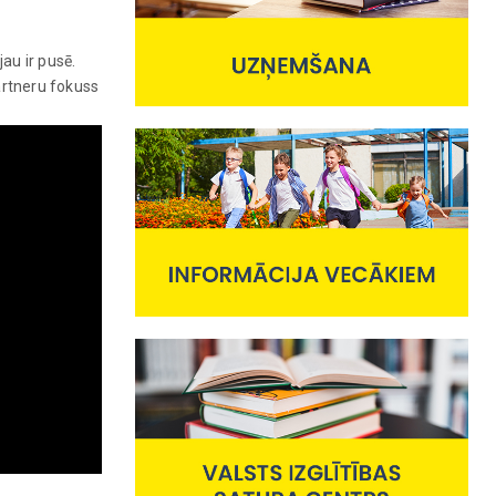
au ir pusē.
partneru fokuss