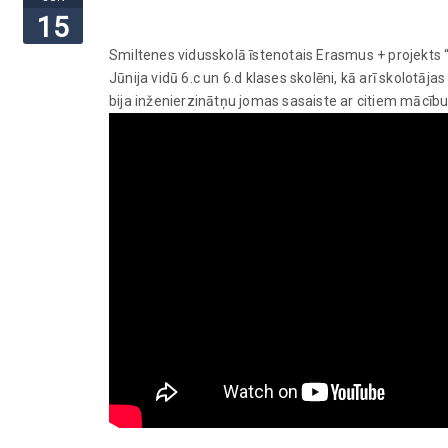
15
Smiltenes vidusskolā īstenotais Erasmus + projekts
Jūnija vidū 6.c un 6.d klases skolēni, kā arī skolotāj
bija inženierzinātņu jomas sasaiste ar citiem mācīb