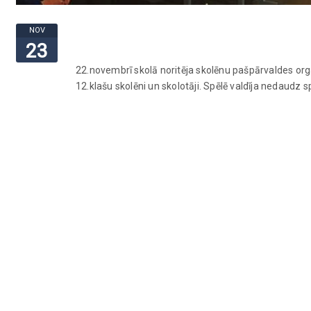
NOV
23
22.novembrī skolā noritēja skolēnu pašpārvaldes organi
12.klašu skolēni un skolotāji. Spēlē valdīja nedaudz 