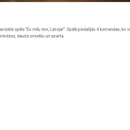
zētā spēle “Es mīlu tevi, Latvija!”. Spēlē piedalījās 4 komandas, ko ve
spriedzes, daudz smieklu un azarta.