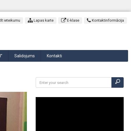
īt ieteikumu
Lapas karte
E-klase
Kontaktinformācija
I”
Salidojums
Kontakti