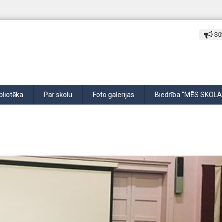
Sūt
bliotēka
Par skolu
Foto galerijas
Biedrība “MĒS SKOLA