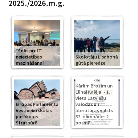
2025./2026.m.g.
“Solis pretī”
neiecietības
Skolotāju Lisabonā
mazināšanai
gūtā pieredze
Kārlim Brozim un
Elīnai Kalējai - 1.
vieta Latviešu
Eiropas Parlamenta
valodas un
Vēstnieku skolas
literatūras valsts
pasākums
52. olimpādes 2.
Strasbūrā
posmā