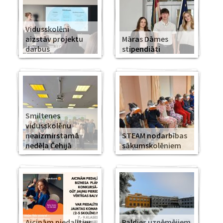
Vidusskolēni
aizstāv projektu
Māras Dāmes
darbus
stipendiāti
Smiltenes
vidusskolēnu
neaizmirstamā
STEAM nodarbības
nedēļa Čehijā
sākumskolēniem
Aicinām piedalīties
Paldies uzņēmējiem