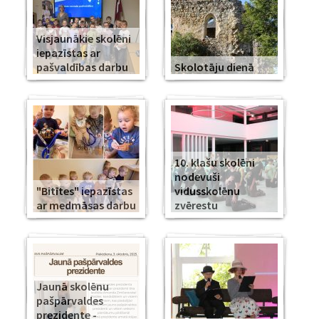
Visjaunākie skolēni
iepazīstas ar
pašvaldības darbu
Skolotāju dienā
10. klašu skolēni
nodevuši
"Bitītes" iepazīstas
vidusskolēnu
ar medmāsas darbu
zvērestu
Jaunā skolēnu
pašpārvaldes
prezidente -