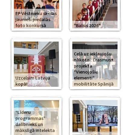
EP Vēstnieku skolas
jaunieši piedalās
foto konkursā
"Balsis 2026"
Ceļā uz iekļaujošu
nākotni: Erasmus+
projekta
“Vienojošie
Uzcelsim Latviju
elementi”
kopā!
mobilitāte Spānijā
“Līderu
programmas”
dalībnieks un
mākslīgā intelekta