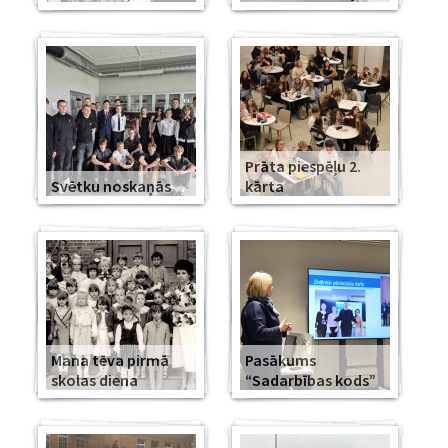
Prāta piespēļu 2.
Svētku noskaņās
kārta
Mana tēva pirmā
Pasākums
skolas diena
“Sadarbības kods”