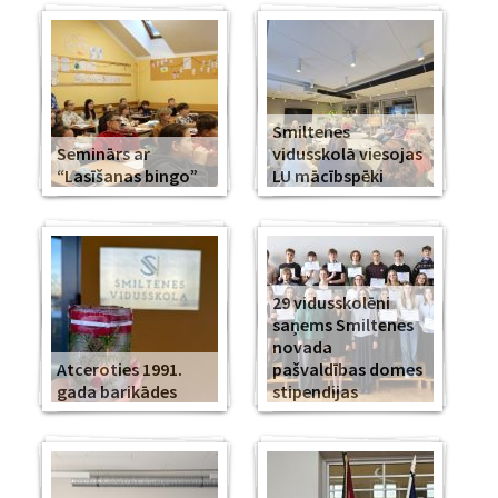
Smiltenes
Seminārs ar
vidusskolā viesojas
“Lasīšanas bingo”
LU mācībspēki
29 vidusskolēni
saņems Smiltenes
novada
Atceroties 1991.
pašvaldības domes
gada barikādes
stipendijas