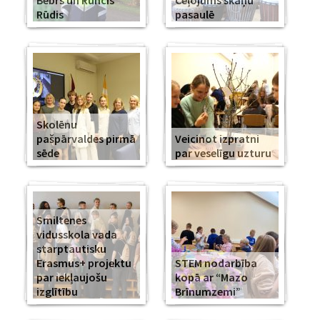
Bebrs un Runcis
Ceļojums skaņu
Rūdis
pasaulē
Skolēnu
pašpārvaldes pirmā
Veicinot izpratni
sēde
par veselīgu uzturu
Smiltenes
vidusskola vada
starptautisku
Erasmus+ projektu
STEM nodarbība
par iekļaujošu
kopā ar “Mazo
izglītību
Brīnumzemi”