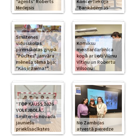
“aģents” Roberts
Koncertlekcija
Medejsis
“Barikādēm 35”
Smiltenes
vidusskolas
Komiksu
pirmsskolas grupā
meistardarbnīca
"Pūcītes" janvāra
kopā ar Loti Vilmu
mēneša tēma bija:
Vītiņu un Robertu
"Kas ir ziema?".
Vilsonu
“TOP KAUSS 2026
VOLEJBOLĀ”.
Smiltenes novada
jauniešu
No Zambijas
priekšsacīkstes
atvestā pieredze