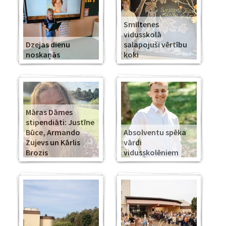
Smiltenes
vidusskolā
Dzejas dienu
salapojuši vērtību
noskaņās
koki
Māras Dāmes
stipendiāti: Justīne
Būce, Armando
Absolventu spēka
Zujevs un Kārlis
vārdi
Brozis
vidusskolēniem