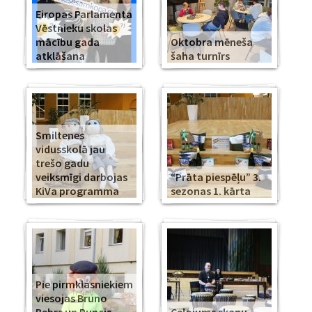
Eiropas Parlamenta
Vēstnieku skolas
mācību gada
Oktobra mēneša
atklāšana
šaha turnīrs
Smiltenes
vidusskolā jau
trešo gadu
veiksmīgi darbojas
“Prāta piespēļu” 3.
KiVa programma
sezonas 1. kārta
Pie pirmklasniekiem
viesojas Bruno