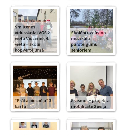
Smiltenes
vidusskolai VĢS 2.
Skolēni uzdāvina
vieta Vidzemē, 4.
muzikālu
vieta – skolu
pārsteigumu
kopvērtējumā
senioriem
“Prāta piespēļu” 3.
Erasmus+ projekta
kārta
mobilitāte Seviļā