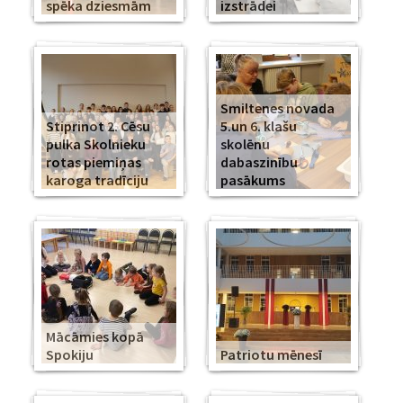
spēka dziesmām
izstrādei
Smiltenes novada
Stiprinot 2. Cēsu
5.un 6. klašu
pulka Skolnieku
skolēnu
rotas piemiņas
dabaszinību
karoga tradīciju
pasākums
Mācāmies kopā
Spokiju
Patriotu mēnesī