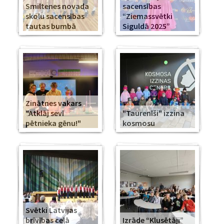
Smiltenes novada
sacensības
skolu sacensības
“Ziemassvētki
tautas bumbā
Siguldā 2025”
Zinātnes vakars
"Atklāj sevī
"Taurenīši" izzina
pētnieka gēnu!"
kosmosu
Svētki Latvijas
brīvības ceļā
Izrāde “Klusētāji”