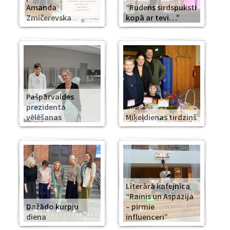
Amanda
“Rudens sirdspuksti
Zmičerevska
kopā ar tevi…”
Pašpārvaldes
prezidenta
vēlēšanas
Miķeļdienas tirdziņš
Literārā kafejnīca
“Rainis un Aspazija
Dažādo kurpju
– pirmie
diena
influenceri”