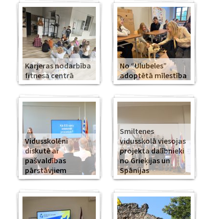
Karjeras nodarbība
No “Ulubeles”
fitnesa centrā
adoptētā mīlestība
Smiltenes
Vidusskolēni
vidusskolā viesojas
diskutē ar
projekta dalībnieki
pašvaldības
no Grieķijas un
pārstāvjiem
Spānijas