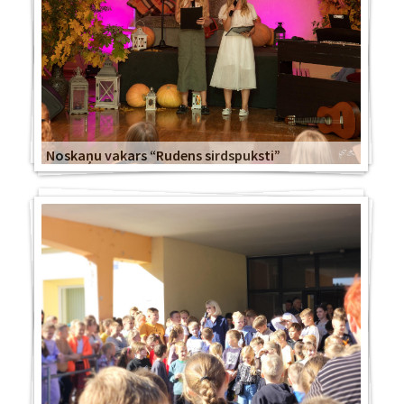
Noskaņu vakars “Rudens sirdspuksti”