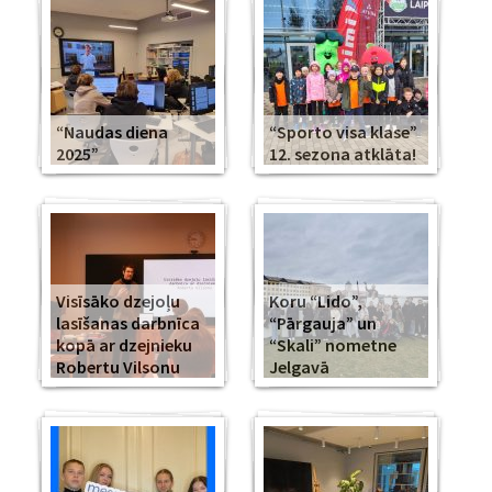
“Naudas diena
“Sporto visa klase”
2025”
12. sezona atklāta!
Visīsāko dzejoļu
Koru “Lido”,
lasīšanas darbnīca
“Pārgauja” un
kopā ar dzejnieku
“Skali” nometne
Robertu Vilsonu
Jelgavā