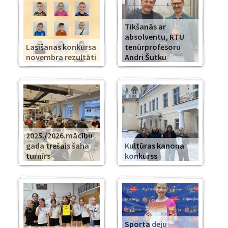
Tikšanās ar
absolventu, RTU
Lasīšanas konkursa
tenūrprofesoru
novembra rezultāti
Andri Šutku
2025./2026.mācību
gada trešais šaha
Kultūras kanona
turnīrs
konkurss
Sporta deju