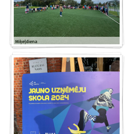
Miķeļdiena