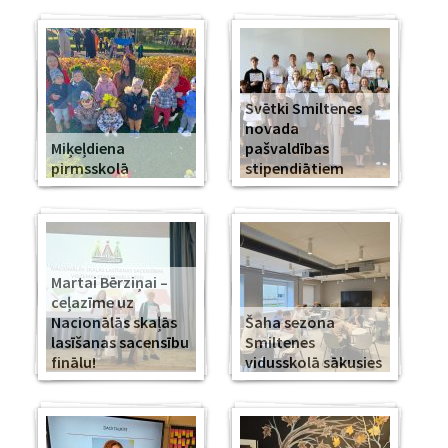
Svētki Smiltenes
novada
Miķeļdiena
pašvaldības
pirmsskolā
stipendiātiem
Martai Bērziņai –
ceļazīme uz
Nacionālās skaļās
Šaha sezona
lasīšanas sacensību
Smiltenes
finālu!
vidusskolā sākusies