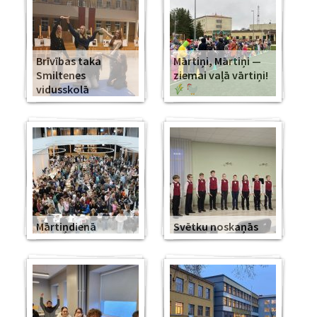
Brīvības taka
Mārtiņi, Mārtiņi —
Smiltenes
ziemai vaļā vārtiņi!
vidusskolā
Mārtiņdienā
Svētku noskaņās