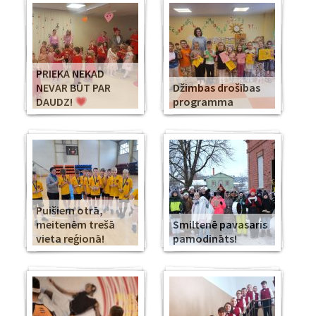
PRIEKA NEKAD
NEVAR BŪT PAR
Džimbas drošības
DAUDZ!
programma
Puišiem otrā,
meitenēm trešā
Smiltenē pavasaris
vieta reģionā!
pamodināts!