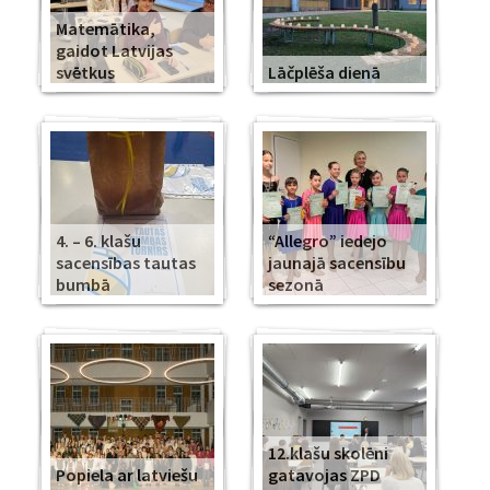
Matemātika,
gaidot Latvijas
svētkus
Lāčplēša dienā
4. – 6. klašu
“Allegro” iedejo
sacensības tautas
jaunajā sacensību
bumbā
sezonā
12.klašu skolēni
Popiela ar latviešu
gatavojas ZPD