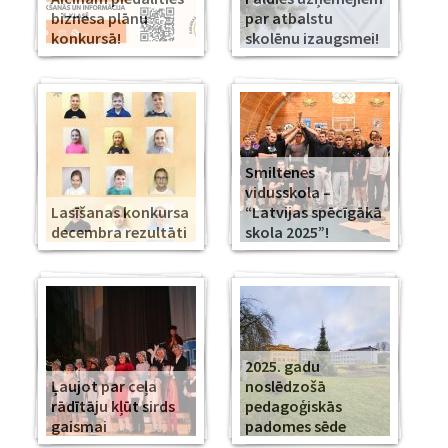
biznesa plānu
par atbalstu
konkursā!
skolēnu izaugsmei!
Smiltenes
vidusskola –
Lasīšanas konkursa
“Latvijas spēcīgākā
decembra rezultāti
skola 2025”!
2025. gadu
Ļaujot par ceļa
noslēdzošā
rādītāju kļūt sirds
pedagoģiskās
gaismai
padomes sēde