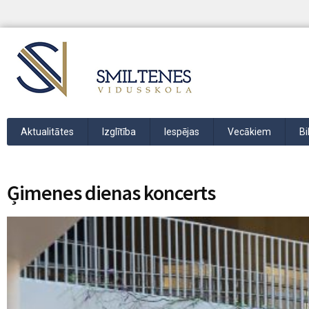
Aktualitātes
Izglītība
Iespējas
Vecākiem
Bi
Ģimenes dienas koncerts