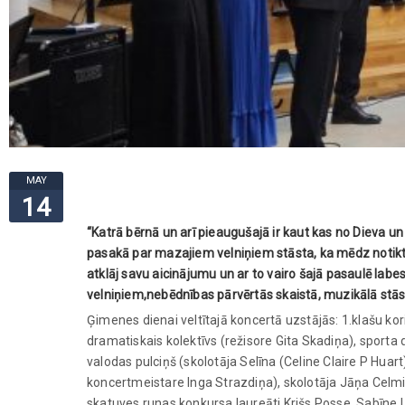
MAY
14
“Katrā bērnā un arī pieaugušajā ir kaut kas no Dieva u
pasakā par mazajiem velniņiem stāsta, ka mēdz notikt t
atklāj savu aicinājumu un ar to vairo šajā pasaulē labe
velniņiem,nebēdnības pārvērtās skaistā, muzikālā stāstā,
Ģimenes dienai veltītajā koncertā uzstājās: 1.klašu kor
dramatiskais kolektīvs (režisore Gita Skadiņa), sporta
valodas pulciņš (skolotāja Selīna (Celine Claire P Huart
koncertmeistare Inga Strazdiņa), skolotāja Jāņa Celmi
skatuves runas konkursa laureāti Krišs Posse, Sabīne 