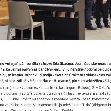
n no velniņa,” pārliecināta režisore Gita Skadiņa. Jau mūsu slavenais
ā, ka velniņi pārvēršas par cilvēkiem… Viņu nerātnie nodomi beigu beig
stību, mīlestību un prieku. 9.maija vakarā arī Smiltenes vidusskolas zā
 skolas zāli pārvēršot spēka vietā, avotiņā, pie kura veldzēties vēl il
is (diriģente Eva Uldriķe, koncertmeistare Inguna Balode), 2. – 3.klašu
 deju pulciņš (vadītāja Jolanta Straume), 4.klašu meiteņu ansamblis (v
)), 5. – 6.klašu meiteņu ansamblis (vadītāja Solvita Posse, koncertmeis
ņa vokāli instrumentālais ansamblis, jauniešu koris “Lido” (diriģents
Lapiņa, Simona Sarkangalve un Valters Kvelde.