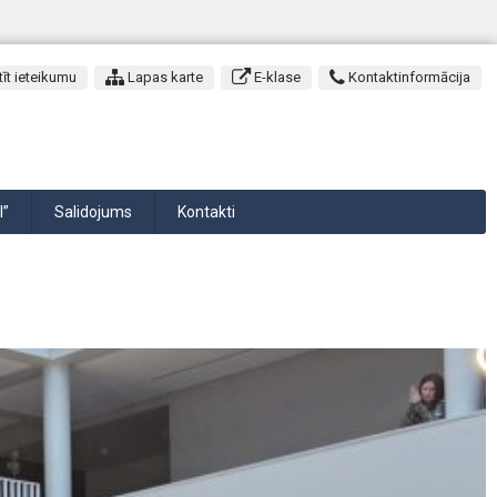
īt ieteikumu
Lapas karte
E-klase
Kontaktinformācija
I”
Salidojums
Kontakti