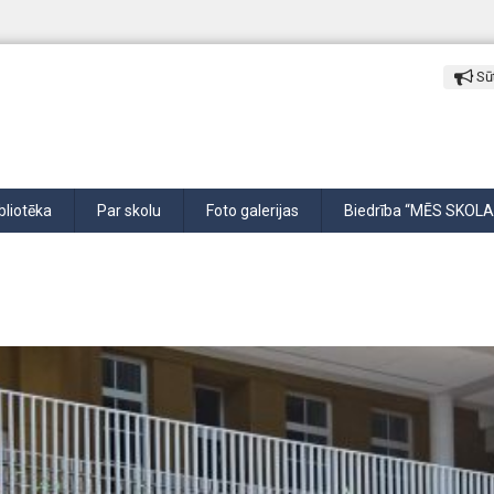
Sūt
bliotēka
Par skolu
Foto galerijas
Biedrība “MĒS SKOLA