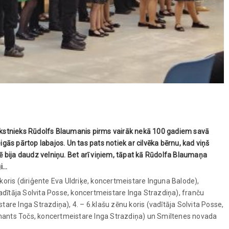
 rakstnieks Rūdolfs Blaumanis pirms vairāk nekā 100 gadiem savā
ās pārtop labajos. Un tas pats notiek ar cilvēka bērnu, kad viņš
lē bija daudz velniņu. Bet arī viņiem, tāpat kā Rūdolfa Blaumaņa
gi…
 koris (diriģente Eva Uldriķe, koncertmeistare Inguna Balode),
adītāja Solvita Posse, koncertmeistare Inga Strazdiņa), franču
tare Inga Strazdiņa), 4. – 6.klašu zēnu koris (vadītāja Solvita Posse,
 Imants Točs, koncertmeistare Inga Strazdiņa) un Smiltenes novada