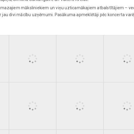
iem mazajiem māksliniekiem un viņu uzticamākajiem atbalstītājiem – v
 ir jau divi mācību uzņēmumi. Pasākuma apmeklētāji pēc koncerta var