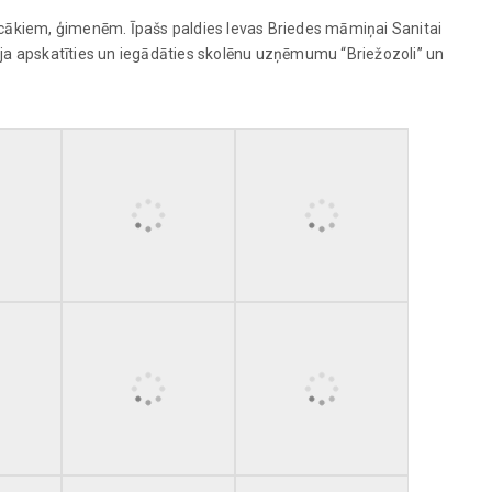
ecākiem, ģimenēm. Īpašs paldies Ievas Briedes māmiņai Sanitai
ēja apskatīties un iegādāties skolēnu uzņēmumu “Briežozoli” un