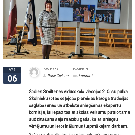
POSTED BY
POSTED IN
APR
Dace Ciekure
Jaunumi
06
Šodien Smiltenes vidusskolā viesojās 2. Cēsu pulka
Skolnieku rotas ceļojošā piemiņas karoga tradīcijas
saglabāšanas un atbalsta sniegšanas ekspertu
komisija, lai iepazītos ar skolas veikumu patriotisma
audzināšanā šajā mācību gadā, kā arī sniegtu
vērtējumu un ierosinājumus turpmākajam darbam.
2.Cēsu pulka Skolnieku rotas ceļojošo piemiņas