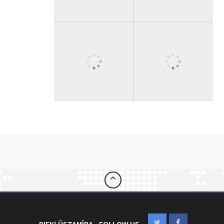
PIEKĻŪSTAMĪBA
FOLLOW US