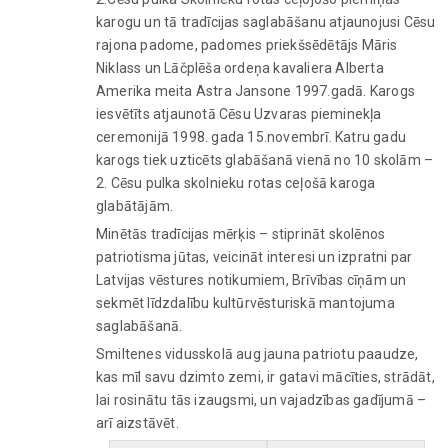
karogu un tā tradīcijas saglabāšanu atjaunojusi Cēsu
rajona padome, padomes priekšsēdētājs Māris
Niklass un Lāčplēša ordeņa kavaliera Alberta
Amerika meita Astra Jansone 1997.gadā. Karogs
iesvētīts atjaunotā Cēsu Uzvaras pieminekļa
ceremonijā 1998. gada 15.novembrī. Katru gadu
karogs tiek uzticēts glabāšanā vienā no 10 skolām –
2. Cēsu pulka skolnieku rotas ceļošā karoga
glabātājām.
Minētās tradīcijas mērķis – stiprināt skolēnos
patriotisma jūtas, veicināt interesi un izpratni par
Latvijas vēstures notikumiem, Brīvības cīņām un
sekmēt līdzdalību kultūrvēsturiskā mantojuma
saglabāšanā.
Smiltenes vidusskolā aug jauna patriotu paaudze,
kas mīl savu dzimto zemi, ir gatavi mācīties, strādāt,
lai rosinātu tās izaugsmi, un vajadzības gadījumā –
arī aizstāvēt.