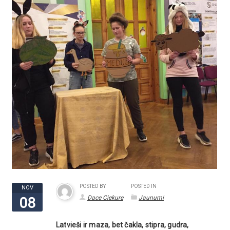
POSTED BY
POSTED IN
NOV
Dace Ciekure
Jaunumi
08
Latvieši ir maza, bet čakla, stipra, gudra,