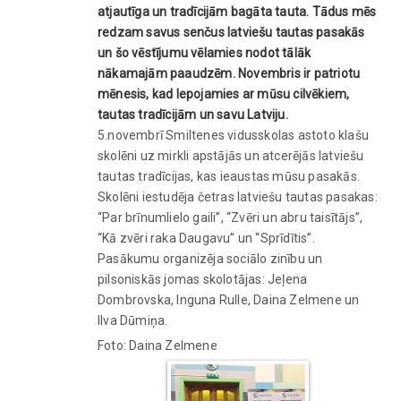
atjautīga un tradīcijām bagāta tauta. Tādus mēs
redzam savus senčus latviešu tautas pasakās
un šo vēstījumu vēlamies nodot tālāk
nākamajām paaudzēm. Novembris ir patriotu
mēnesis, kad lepojamies ar mūsu cilvēkiem,
tautas tradīcijām un savu Latviju.
5.novembrī Smiltenes vidusskolas astoto klašu
skolēni uz mirkli apstājās un atcerējās latviešu
tautas tradīcijas, kas ieaustas mūsu pasakās.
Skolēni iestudēja četras latviešu tautas pasakas:
“Par brīnumlielo gaili”, “Zvēri un abru taisītājs”,
“Kā zvēri raka Daugavu” un “Sprīdītis”.
Pasākumu organizēja sociālo zinību un
pilsoniskās jomas skolotājas: Jeļena
Dombrovska, Inguna Rulle, Daina Zelmene un
Ilva Dūmiņa.
Foto: Daina Zelmene