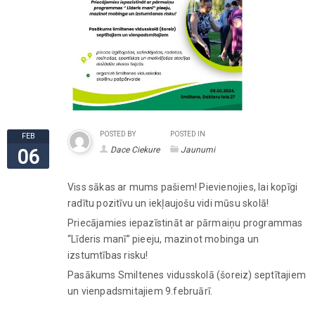
POSTED BY
POSTED IN
FEB
Dace Ciekure
Jaunumi
06
Viss sākas ar mums pašiem! Pievienojies, lai kopīgi
radītu pozitīvu un iekļaujošu vidi mūsu skolā!
Priecājamies iepazīstināt ar pārmaiņu programmas
“Līderis manī” pieeju, mazinot mobinga un
izstumtības risku!
Pasākums Smiltenes vidusskolā (šoreiz) septītajiem
un vienpadsmitajiem 9.februārī.