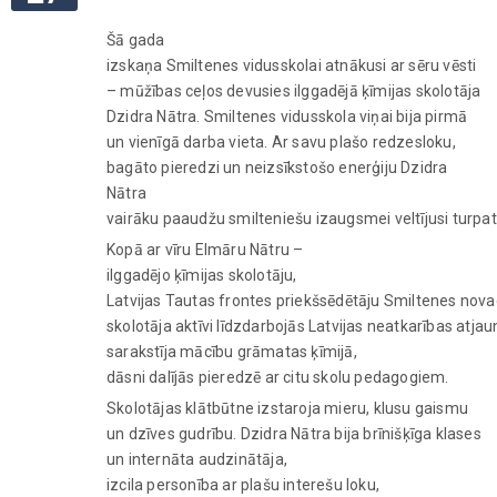
Šā gada
izskaņa Smiltenes vidusskolai atnākusi ar sēru vēsti
– mūžības ceļos devusies ilggadējā ķīmijas skolotāja
Dzidra Nātra. Smiltenes vidusskola viņai bija pirmā
un vienīgā darba vieta. Ar savu plašo redzesloku,
bagāto pieredzi un neizsīkstošo enerģiju Dzidra
Nātra
vairāku paaudžu smilteniešu izaugsmei veltījusi turpa
Kopā ar vīru Elmāru Nātru –
ilggadējo ķīmijas skolotāju,
Latvijas Tautas frontes priekšsēdētāju Smiltenes nov
skolotāja aktīvi līdzdarbojās Latvijas neatkarības atja
sarakstīja mācību grāmatas ķīmijā,
dāsni dalījās pieredzē ar citu skolu pedagogiem.
Skolotājas klātbūtne izstaroja mieru, klusu gaismu
un dzīves gudrību. Dzidra Nātra bija brīnišķīga klases
un internāta audzinātāja,
izcila personība ar plašu interešu loku,