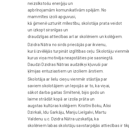
neizsīkstošu enerģiju un
apbrīnojamām komunikatīvām spējām. No
mammītes izcili apguvusi,
kā ģimenē uzturēt mīlestību, skolotāja prata veidot
un izkopt sirsnīgas un
draudzīgas attiecības arī ar skolēniem un kolēģiem.
Dzidra Nātra no sirds priecājās par ikvienu,
kurš izvēlējās turpināt izglītības ceļu. Skolotāju vienm
kurus viņa motivēja neapstāties pie sasniegtā.
Daudzi Dzidras Nātras audzēkņi kļuvuši par
ķīmijas entuziastiem un izciliem ārstiem.
Skolotāja ar lielu cieņu vienmēr stāstīja par
saviem skolotājiem un lepojās ar to, ka viņai,
sākot darba gaitas Smiltenē, bijis gods un
laime strādāt kopā ar izcila prāta un
augstas kultūras kolēģiem: Kristīni Boku, Alisi
Dzirkali, Idu Garkāju, Mariju Lielgalvi, Martu
Valdenu u.c. Dzidra Nātra uzskatīja, ka
skolēniem labas skolotāju savstarpējās attiecības ir ti