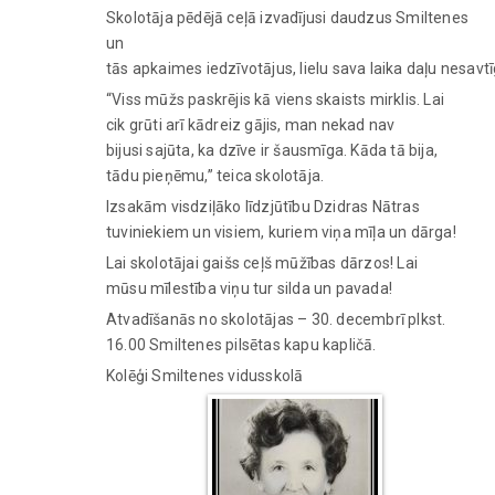
Skolotāja pēdējā ceļā izvadījusi daudzus Smiltenes
un
tās apkaimes iedzīvotājus, lielu sava laika daļu nesav
“Viss mūžs paskrējis kā viens skaists mirklis. Lai
cik grūti arī kādreiz gājis, man nekad nav
bijusi sajūta, ka dzīve ir šausmīga. Kāda tā bija,
tādu pieņēmu,” teica skolotāja.
Izsakām visdziļāko līdzjūtību Dzidras Nātras
tuviniekiem un visiem, kuriem viņa mīļa un dārga!
Lai skolotājai gaišs ceļš mūžības dārzos! Lai
mūsu mīlestība viņu tur silda un pavada!
Atvadīšanās no skolotājas – 30. decembrī plkst.
16.00 Smiltenes pilsētas kapu kapličā.
Kolēģi Smiltenes vidusskolā