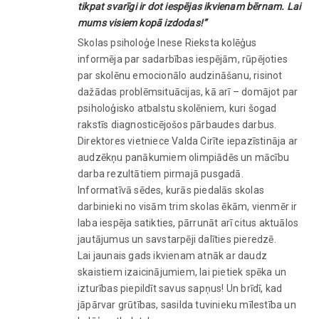
tikpat svarīgi ir dot iespējas ikvienam bērnam. Lai
mums visiem kopā izdodas!”
Skolas psiholoģe Inese Rieksta kolēģus
informēja par sadarbības iespējām, rūpējoties
par skolēnu emocionālo audzināšanu, risinot
dažādas problēmsituācijas, kā arī – domājot par
psiholoģisko atbalstu skolēniem, kuri šogad
rakstīs diagnosticējošos pārbaudes darbus.
Direktores vietniece Valda Cirīte iepazīstināja ar
audzēkņu panākumiem olimpiādēs un mācību
darba rezultātiem pirmajā pusgadā.
Informatīvā sēdes, kurās piedalās skolas
darbinieki no visām trim skolas ēkām, vienmēr ir
laba iespēja satikties, pārrunāt arī citus aktuālos
jautājumus un savstarpēji dalīties pieredzē.
Lai jaunais gads ikvienam atnāk ar daudz
skaistiem izaicinājumiem, lai pietiek spēka un
izturības piepildīt savus sapņus! Un brīdī, kad
jāpārvar grūtības, sasilda tuvinieku mīlestība un