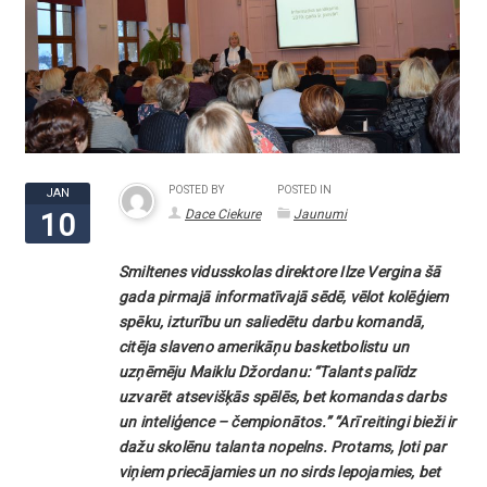
POSTED BY
POSTED IN
JAN
Dace Ciekure
Jaunumi
10
Smiltenes vidusskolas direktore Ilze Vergina šā
gada pirmajā informatīvajā sēdē, vēlot kolēģiem
spēku, izturību un saliedētu darbu komandā,
citēja slaveno amerikāņu basketbolistu un
uzņēmēju Maiklu Džordanu: “Talants palīdz
uzvarēt atsevišķās spēlēs, bet komandas darbs
un inteliģence – čempionātos.” “Arī reitingi bieži ir
dažu skolēnu talanta nopelns. Protams, ļoti par
viņiem priecājamies un no sirds lepojamies, bet