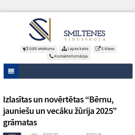
Sūtīt ieteikumu
Lapas karte
E-klase
Kontaktinformācija
Izlasītas un novērtētas “Bērnu,
jauniešu un vecāku žūrija 2025”
grāmatas
POSTED BY
POSTED IN