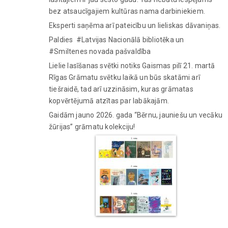
bez atsaucīgajiem kultūras nama darbiniekiem.
Eksperti saņēma arī pateicību un lieliskas dāvaniņas.
Paldies #Latvijas Nacionālā bibliotēka un
#Smiltenes novada pašvaldība
Lielie lasīšanas svētki notiks Gaismas pilī 21. martā
Rīgas Grāmatu svētku laikā un būs skatāmi arī
tiešraidē, tad arī uzzināsim, kuras grāmatas
kopvērtējumā atzītas par labākajām.
Gaidām jauno 2026. gada “Bērnu, jauniešu un vecāku
žūrijas” grāmatu kolekciju!