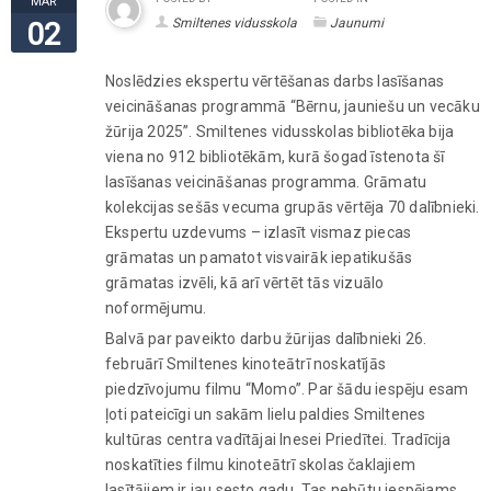
MAR
Smiltenes vidusskola
Jaunumi
02
Noslēdzies ekspertu vērtēšanas darbs lasīšanas
veicināšanas programmā “Bērnu, jauniešu un vecāku
žūrija 2025”. Smiltenes vidusskolas bibliotēka bija
viena no 912 bibliotēkām, kurā šogad īstenota šī
lasīšanas veicināšanas programma. Grāmatu
kolekcijas sešās vecuma grupās vērtēja 70 dalībnieki.
Ekspertu uzdevums – izlasīt vismaz piecas
grāmatas un pamatot visvairāk iepatikušās
grāmatas izvēli, kā arī vērtēt tās vizuālo
noformējumu.
Balvā par paveikto darbu žūrijas dalībnieki 26.
februārī Smiltenes kinoteātrī noskatījās
piedzīvojumu filmu “Momo”. Par šādu iespēju esam
ļoti pateicīgi un sakām lielu paldies Smiltenes
kultūras centra vadītājai Inesei Priedītei. Tradīcija
noskatīties filmu kinoteātrī skolas čaklajiem
lasītājiem ir jau sesto gadu. Tas nebūtu iespējams