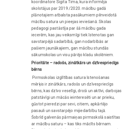
koordinatore Sigita Tima, kura informēja
skolotājus par 2019./2020. mācību gadā
plānotajiem atbalsta pasākumiem pilnveidotā
mācību satura un pieejas ieviešanā. Skolas
pedagogi pastāstīja par šā mācību gada
iecerēm, kas jau veiksmīgi tiek īstenotas gan
savstarpējā sadarbībā, gan nodarbībās ar
pašiem jaunākajiem, gan mācību stundās
sākumskolas un visu pārējo klašu skolēniem.
Prioritāte – radošs, zinātkārs un dzīvespriecīgs
bērns
Pirmsskolas izglītības satura īstenošanas
mērķis ir zinātkārs, radošs un dzīvespriecīgs
bērns, kas dzīvo veselīgi, droši un aktīvi, darbojas
patstāvīgi un mācās ieinteresēti un ar prieku,
gūstot pieredzi par sevi, citiem, apkārtējo
pasauli un savstarpējo mijiedarbību tajā.
Šobrīd galvenās pārmaiņas pirmsskolā saistītas
ar mācību saturu – kas tiks mācīts bērnam.