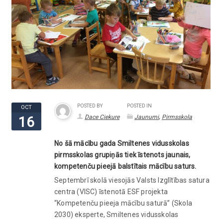
POSTED BY
POSTED IN
OCT
,
Dace Ciekure
Jaunumi
Pirmsskola
16
No šā mācību gada Smiltenes vidusskolas
pirmsskolas grupiņās tiek īstenots jaunais,
kompetenču pieejā balstītais mācību saturs.
Septembrī skolā viesojās Valsts Izglītības satura
centra (VISC) īstenotā ESF projekta
“Kompetenču pieeja mācību saturā” (Skola
2030) eksperte, Smiltenes vidusskolas