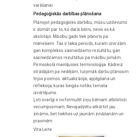
varēšanai.
Pedagoģiskās darbības plānošana
Plānojot pedagoģisko darbību, mūsu uzdevums
ir domāt par to, ko darīs bērni, nevis es kā
skolotājs. Mācību gads tiek plānots pa
mēnešiem. Tas ir laika periods, kuram izvirzām
gan komplekso sasniedzamo rezultātu, gan
sasniedzamos rezultātus pa mācību jomām.
Pirmsskolā mainījusies terminoloģija. Kādreiz
strādājām pa nedēļām, turpmāk darbu plānosim
trijos posmos: aktualizācija, apjēgšana un
refleksija, kuras beigās notiks temata
izvērtējums.
Ļoti svarīgi ir noformulēt ziņu bērnam atbilstoši
vecumposmam. Nevajadzētu atkārtot jau
zināmo, bet tiekties uz jaunām zināšanām un
prasmēm.
Vita Leite