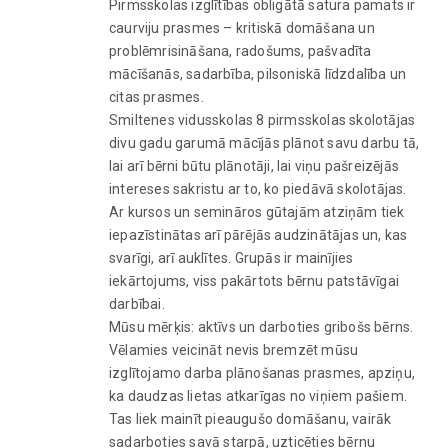
Pirmsskolas izglītības obligātā satura pamats ir
caurviju prasmes – kritiskā domāšana un
problēmrisināšana, radošums, pašvadīta
mācīšanās, sadarbība, pilsoniskā līdzdalība un
citas prasmes.
Smiltenes vidusskolas 8 pirmsskolas skolotājas
divu gadu garumā mācījās plānot savu darbu tā,
lai arī bērni būtu plānotāji, lai viņu pašreizējās
intereses sakristu ar to, ko piedāvā skolotājas.
Ar kursos un semināros gūtajām atziņām tiek
iepazīstinātas arī pārējās audzinātājas un, kas
svarīgi, arī auklītes. Grupās ir mainījies
iekārtojums, viss pakārtots bērnu patstāvīgai
darbībai.
Mūsu mērķis: aktīvs un darboties gribošs bērns.
Vēlamies veicināt nevis bremzēt mūsu
izglītojamo darba plānošanas prasmes, apziņu,
ka daudzas lietas atkarīgas no viņiem pašiem.
Tas liek mainīt pieaugušo domāšanu, vairāk
sadarboties savā starpā, uzticēties bērnu