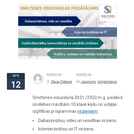
POSTED BY
POSTED IN
APR
,
Dace Ciekure
Jaunumi
Uzņemšana
12
Smiltenes vidusskola 2021./2022.m.g. piedāvā
izvēlēties mācībām 10.klasē kādu no vidējās
izglītības programmas
virzieniem
:
Dabaszinātņu, vides un veselības virziens;
Inženierzinātņu un IT virziens;