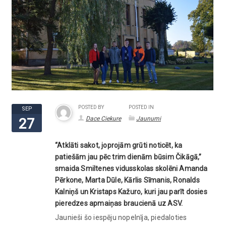
POSTED BY
POSTED IN
SEP
Dace Ciekure
Jaunumi
27
“Atklāti sakot, joprojām grūti noticēt, ka
patiešām jau pēc trim dienām būsim Čikāgā,”
smaida Smiltenes vidusskolas skolēni Amanda
Pērkone, Marta Dūle, Kārlis Sīmanis, Ronalds
Kalniņš un Kristaps Kažuro, kuri jau parīt dosies
pieredzes apmaiņas braucienā uz ASV.
Jaunieši šo iespēju nopelnīja, piedaloties