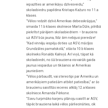
iepazīties ar amerikāņu dzīvesveidu,”
skolasbiedru papildina Kristaps Kažuro no 11.a
klases.
“Vēlos redzēt dzīvē Amerikas debesskrāpjus,”
smaida 11.b klases skolniece Marta Dūle, pilnībā
piekrītot pārējiem skolasbiedriem – brauciens
uz ASV būs jauna, līdz šim nebijusi pieredze!
“Kad vinnēju iespēju doties uz ASV, mācījos
Grundzāles pamatskolā,” stāsta 10.b klases
skolnieks Ronalds Kalniņš. Arī viņš, tāpat kā
skolasbiedri, no šā brauciena visvairāk gaida
jaunus iespaidus un tikšanos ar Amerikas
jauniešiem.
“Vēlos pārbaudīt, vai stereotipi par Ameriku un
amerikāņiem patiešām atbilst patiesībai,” ar šo
braucienu saistītās ieceres atklāj 12.a klases
skolniece Amanda Pērkone.
‘’Savu turpmāko karjeru plānoju saistīt ar ASV,
tāpēc brauciena laikā vēlos pārliecināties, cik