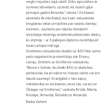
viegli ir iejusties šajā valstī. Gribu aprunāties ar
turienes latviešiem, uzzināt, kā viņiem gāja
pirmajos gados Amerikā,” stāsta 12.b klases
skolnieks Arvīds Bāliņš, kurš pēc vidusskolas
beigšanas vēlas izmācīties par raķešu dzinēju
inženieri. Jaunietis par raķešu dzinējiem
izstrādāja vērienīgu zinātniski pētniecisko darbu,
ko atzinīgi – ar 3.pakāpes diplomu novērtēja arī
visas Latvijas mērogā.
Smiltenes vidusskolas skolēni uz ASV līdzi ņems
pašu sagatavotu prezentāciju par Eiropu,
Latviju, Smilteni un Smiltenes vidusskolu.
“Mums ir būtiski, lai cilvēki ASV, to skatoties,
pārliecinās, ka arī nākot no mazas valsts var ļoti
daudz sasniegt. Svarīgākie ir tavi sapņi,
mērķtiecība un zināšanas, nevis tas, vai esi no
Čikāgas vai Smiltenes,” uzskata Arvīds, Marta,
Kristaps, Amanda, Ronalds un Amanda.
Baiba Vahere