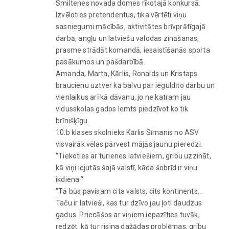
Smiltenes novada domes rīkotajā konkursā.
Izvēloties pretendentus, tika vērtēti viņu
sasniegumi mācībās, aktivitātes brīvprātīgajā
darbā, angļu un latviešu valodas zināšanas,
prasme strādāt komandā, iesaistīšanās sporta
pasākumos un pašdarbībā.
Amanda, Marta, Kārlis, Ronalds un Kristaps
braucienu uztver kā balvu par ieguldīto darbu un
vienlaikus arī kā dāvanu, jo ne katram jau
vidusskolas gados lemts piedzīvot ko tik
brīnišķīgu.
10.b klases skolnieks Kārlis Sīmanis no ASV
visvairāk vēlas pārvest mājās jaunu pieredzi.
“Tiekoties ar turienes latviešiem, gribu uzzināt,
kā viņi iejutās šajā valstī, kāda šobrīd ir viņu
ikdiena.”
“Tā būs pavisam cita valsts, cits kontinents…
Taču ir latvieši, kas tur dzīvo jau ļoti daudzus
gadus. Priecāšos ar viņiem iepazīties tuvāk,
redzēt, kā tur risina dažādas problēmas, gribu