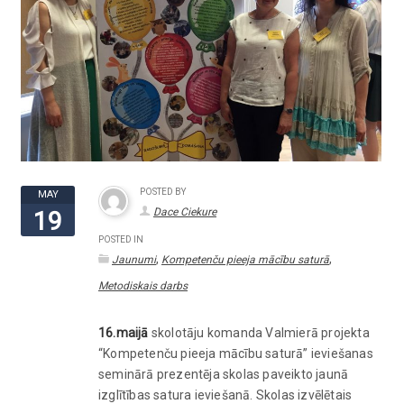
POSTED BY
MAY
Dace Ciekure
19
POSTED IN
,
,
Jaunumi
Kompetenču pieeja mācību saturā
Metodiskais darbs
16.maijā
skolotāju komanda Valmierā projekta
“Kompetenču pieeja mācību saturā” ieviešanas
seminārā prezentēja skolas paveikto jaunā
izglītības satura ieviešanā. Skolas izvēlētais