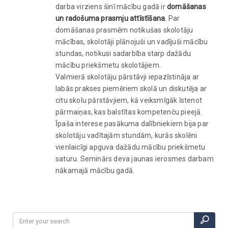
darba virziens šinī mācību gadā ir
domāšanas
un radošuma prasmju attīstīšana
. Par
domāšanas prasmēm notikušas skolotāju
mācības, skolotāji plānojuši un vadījuši mācību
stundas, notikusi sadarbība starp dažādu
mācību priekšmetu skolotājiem.
Valmierā skolotāju pārstāvji iepazīstināja ar
labās prakses piemēriem skolā un diskutēja ar
citu skolu pārstāvjiem, kā veiksmīgāk īstenot
pārmaiņas, kas balstītas kompetenču pieejā.
Īpaša interese pasākuma dalībniekiem bija par
skolotāju vadītajām stundām, kurās skolēni
vienlaicīgi apguva dažādu mācību priekšmetu
saturu. Seminārs deva jaunas ierosmes darbam
nākamajā mācību gadā.