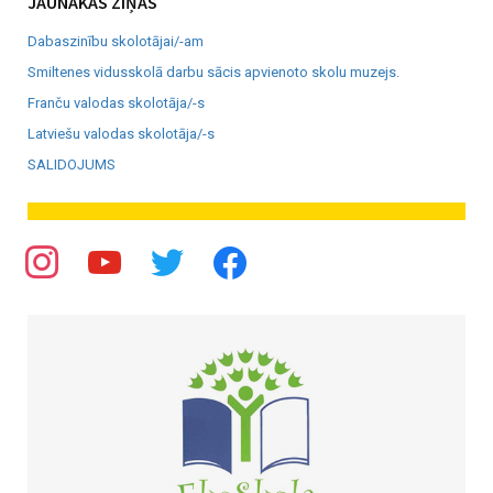
JAUNĀKĀS ZIŅAS
Dabaszinību skolotājai/-am
Smiltenes vidusskolā darbu sācis apvienoto skolu muzejs.
Franču valodas skolotāja/-s
Latviešu valodas skolotāja/-s
SALIDOJUMS