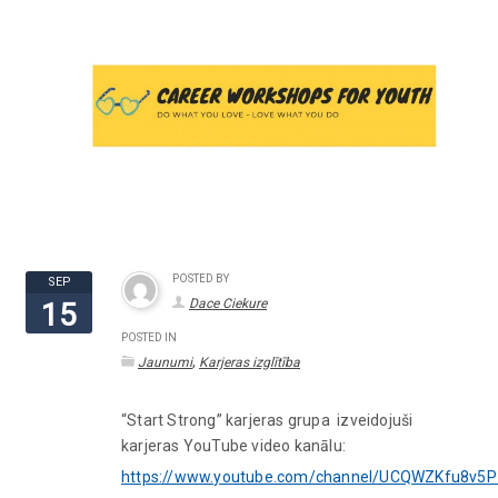
POSTED BY
SEP
Dace Ciekure
15
POSTED IN
,
Jaunumi
Karjeras izglītība
“Start Strong” karjeras grupa izveidojuši
karjeras YouTube video kanālu:
https://www.youtube.com/channel/UCQWZKfu8v