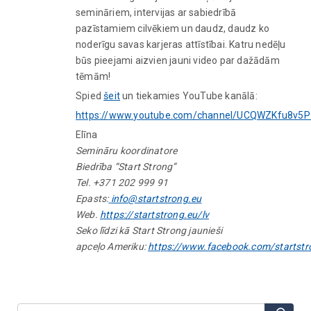
semināriem, intervijas ar sabiedrībā
pazīstamiem cilvēkiem un daudz, daudz ko
noderīgu savas karjeras attīstībai. Katru nedēļu
būs pieejami aizvien jauni video par dažādām
tēmām!
Spied
šeit
un tiekamies YouTube kanālā:
https://www.youtube.com/channel/UCQWZKfu8v
Elīna
Semināru koordinatore
Biedrība “Start Strong”
Tel. +371 202 999 91
Epasts:
info@startstrong.eu
Web.
https://startstrong.eu/lv
Seko līdzi kā Start Strong jaunieši
apceļo Ameriku:
https://www.facebook.com/startstr