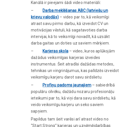
Kanālā ir pieejami šādi video materiāli:
–
Darba meklēšanas ABC (latviešu un
krievu valodās)
– video par to, kā veiksmīgi
atrast savu pirmo darbu, kā izveidot CV un
motivācijas vēstuli, kā sagatavoties darba
intervijai, kā to veiksmīgi novadīt, kā uzsākt
darba gaitas un doties uz saviem mērķiem.
–
Karjeras skola
– video, kuros aplūkojām
dažādus veiksmīgas karjeras izveides
instrumentus. Šeit atradīsi dažādas metodes,
tehnikas un vingrinājumus, kas palīdzēs izveidot
veiksmīgu karjeru darot savu sirdslietu.
–
Profiņu padoms jaunajiem
– sabiedrībā
populāru cilvēku, dažādu nozaru profesionāļu
ieteikumi par to, kā viņi dara savu sirdslietu, kā
veido veiksmīgu karjeru un seko saviem
sapņiem.
Papildus tam šeit varēsi arī atrast video no
“Start Strong” karjeras un uzņēmējdarbības