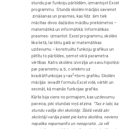
stundu par funkciju pārbīdēm, izmantojot Excel
programmu. Stundā skolēni mācījās savienot
zināšanas un prasmes, kas līdz šim tiek
mācītas divos dažādos mācību priekšmetos –
matemātikā un informātikā. Informātikas
prasmes- izmantot Excel programmu, skolēni
lika lietā, lai tiktu galā ar matemātikas
uzdevumu – konstruētu funkciju grafikus un
pētītu to pārbīdes, ņemot vērā parametra
vērtības. Katrs skolēns izvirzīja un savu hipotēzi
par parametru a, b, c ietekmi uz
2
kvadrātfunkcijas y=ax
+bx+c grafiku. Skolēni
mācījās ievadīt formulu Excel vidē, vērtēt un
secināt, kā mainās funkcijas grafiks.
Kārlis bija viens no pirmajiem, kas uzdevumu
paveica, pēc stundas viņš atzina:
“Tas ir labi, ka
stundu vadīja divi skolotāji. Šādā veidā abi
skolotāji varēja pieiet pie katra skolēna, neviens
nepalika nepamanīts un nesapratis. Ja vēl