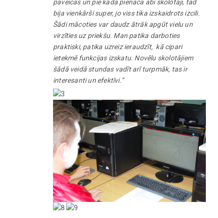
paveicās un pie kāda pienāca abi skolotāji, tad
bija vienkārši super, jo viss tika izskaidrots izcili.
Šādi mācoties var daudz ātrāk apgūt vielu un
virzīties uz priekšu. Man patika darboties
praktiski, patika uzreiz ieraudzīt, kā cipari
ietekmē funkcijas izskatu. Novēlu skolotājiem
šādā veidā stundas vadīt arī turpmāk, tas ir
interesanti un efektīvi.”