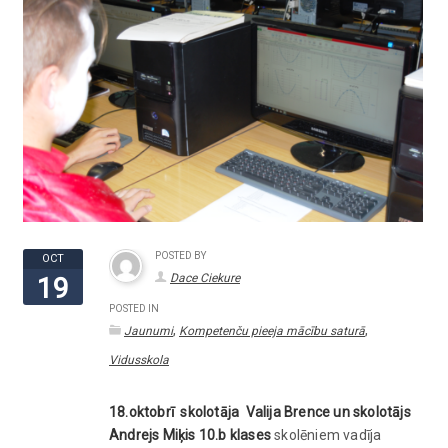
POSTED BY
OCT
Dace Ciekure
19
POSTED IN
,
,
Jaunumi
Kompetenču pieeja mācību saturā
Vidusskola
18.oktobrī skolotāja Valija Brence un skolotājs
Andrejs Miķis 10.b klases
skolēniem vadīja