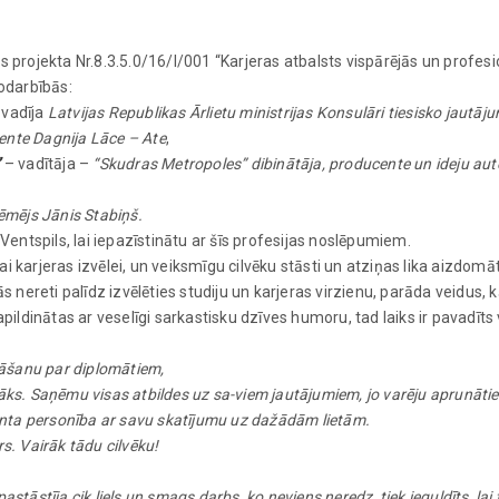
s projekta Nr.8.3.5.0/16/I/001 “Karjeras atbalsts vispārējās un profes
nodarbībās:
 vadīja
Latvijas Republikas Ārlietu ministrijas Konsulāri tiesisko jautā
ente Dagnija Lāce – Ate
,
”
– vadītāja –
“Skudras Metropoles” dibinātāja, producente un ideju au
ēmējs Jānis Stabiņš.
Ventspils, lai iepazīstinātu ar šīs profesijas noslēpumiem.
 karjeras izvēlei, un veiksmīgu cilvēku stāsti un atziņas lika aizdomāt
ereti palīdz izvēlēties studiju un karjeras virzienu, parāda veidus, k
pildinātas ar veselīgi sarkastisku dzīves humoru, tad laiks ir pavadīts v
ināšanu par diplomātiem,
āks. Saņēmu visas atbildes uz sa-viem jautājumiem, jo varēju aprunāties
santa personība ar savu skatījumu uz dažādām lietām.
s. Vairāk tādu cilvēku!
stāstīja cik liels un smags darbs, ko neviens neredz, tiek ieguldīts, lai 