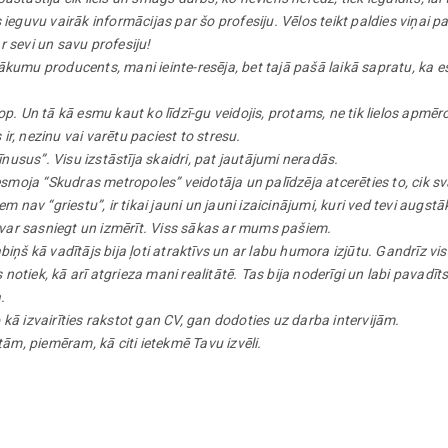
ieguvu vairāk informācijas par šo profesiju. Vēlos teikt paldies viņai pa
 sevi un savu profesiju!
ākumu producents, mani ieinte-resēja, bet tajā pašā laikā sapratu, ka 
p. Un tā kā esmu kaut ko līdzī-gu veidojis, protams, ne tik lielos apmēro
 ir, nezinu vai varētu paciest to stresu.
īnusus”. Visu izstāstīja skaidri, pat jautājumi neradās.
oja “Skudras metropoles” veidotāja un palīdzēja atcerēties to, cik svarī
av “griestu”, ir tikai jauni un jauni izaicinājumi, kuri ved tevi augstā
var sasniegt un izmērīt. Viss sākas ar mums pašiem.
iņš kā vadītājs bija ļoti atraktīvs un ar labu humora izjūtu. Gandrīz vis
 notiek, kā arī atgrieza mani realitātē. Tas bija noderīgi un labi pavadīts
.
kā izvairīties rakstot gan CV, gan dodoties uz darba intervijām.
tām, piemēram, kā citi ietekmē Tavu izvēli.