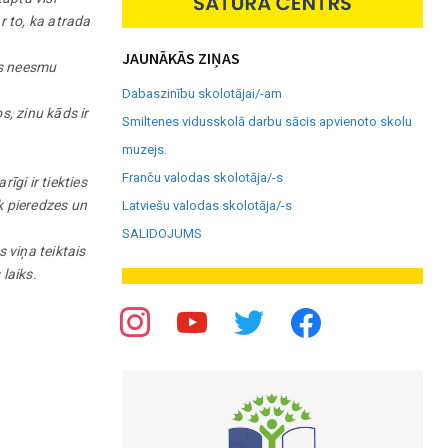
r to, ka atrada
JAUNĀKĀS ZIŅAS
es neesmu
Dabaszinību skolotājai/-am
s, zinu kāds ir
Smiltenes vidusskolā darbu sācis apvienoto skolu
muzejs.
Franču valodas skolotāja/-s
gi ir tiekties
k pieredzes un
Latviešu valodas skolotāja/-s
SALIDOJUMS
s viņa teiktais
 laiks.