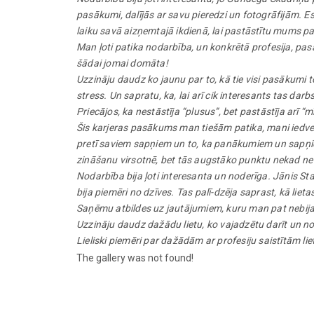
pasākumi, dalījās ar savu pieredzi un fotogrāfijām. Es 
laiku savā aizņemtajā ikdienā, lai pastāstītu mums par
Man ļoti patika nodarbība, un konkrētā profesija, pas
šādai jomai domāta!
Uzzināju daudz ko jaunu par to, kā tie visi pasākumi to
stress. Un sapratu, ka, lai arī cik interesants tas darbs
Priecājos, ka nestāstīja “plusus”, bet pastāstīja arī “m
Šis karjeras pasākums man tiešām patika, mani iedvesm
pretī saviem sapņiem un to, ka panākumiem un sapņiem n
zināšanu virsotnē, bet tās augstāko punktu nekad ne
Nodarbība bija ļoti interesanta un noderīga. Jānis Stab
bija piemēri no dzīves. Tas palī-dzēja saprast, kā lietas
Saņēmu atbildes uz jautājumiem, kuru man pat nebija
Uzzināju daudz dažādu lietu, ko vajadzētu darīt un no 
Lieliski piemēri par dažādām ar profesiju saistītām lie
The gallery was not found!