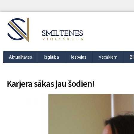
Aktualitātes
Izglītība
Iespējas
Vecākiem
Bi
Karjera sākas jau šodien!