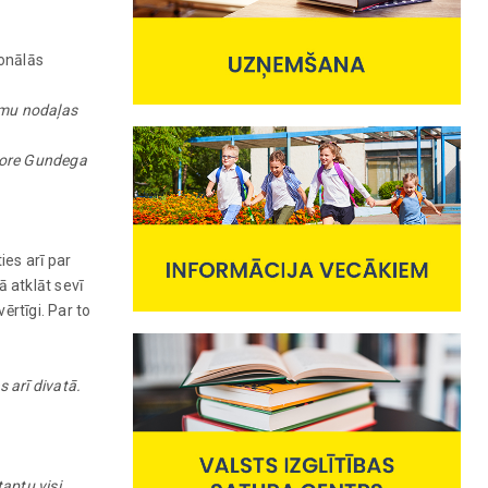
ionālās
jumu nodaļas
tore Gundega
ies arī par
ā atklāt sevī
ērtīgi. Par to
 arī divatā.
taptu visi