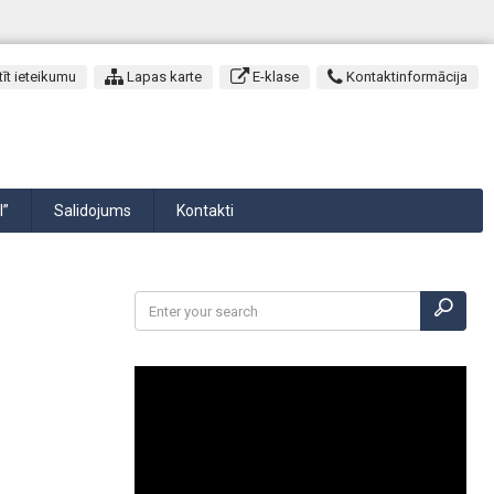
īt ieteikumu
Lapas karte
E-klase
Kontaktinformācija
I”
Salidojums
Kontakti