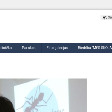
Sūt
bliotēka
Par skolu
Foto galerijas
Biedrība “MĒS SKOLA