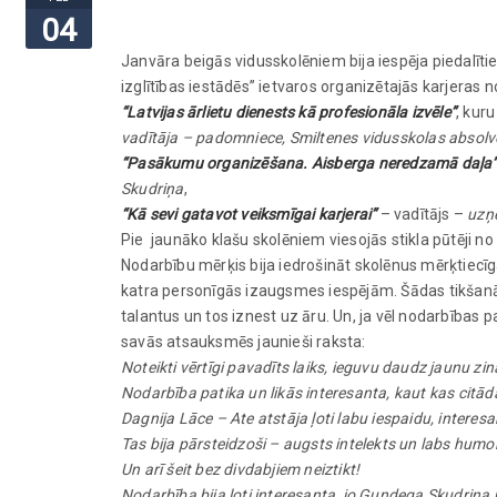
04
Janvāra beigās vidusskolēniem bija iespēja piedalītie
izglītības iestādēs” ietvaros organizētajās karjeras 
“Latvijas ārlietu dienests kā profesionāla izvēle”
, kuru
vadītāja – padomniece, Smiltenes vidusskolas absolv
“Pasākumu organizēšana. Aisberga neredzamā daļa
Skudriņa
,
“Kā sevi gatavot veiksmīgai karjerai”
– vadītājs –
uzņ
Pie jaunāko klašu skolēniem viesojās stikla pūtēji no 
Nodarbību mērķis bija iedrošināt skolēnus mērķtiecīgai
katra personīgās izaugsmes iespējām. Šādas tikšanās n
talantus un tos iznest uz āru. Un, ja vēl nodarbības pa
savās atsauksmēs jaunieši raksta:
Noteikti vērtīgi pavadīts laiks, ieguvu daudz jaunu z
Nodarbība patika un likās interesanta, kaut kas citād
Dagnija Lāce – Ate atstāja ļoti labu iespaidu, intere
Tas bija pārsteidzoši – augsts intelekts un labs humor
Un arī šeit bez divdabjiem neiztikt!
Nodarbība bija ļoti interesanta, jo Gundega Skudriņa pa