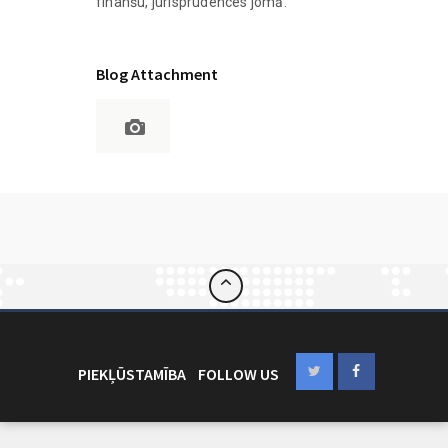
finanšu, jurisprudences jomā.
Blog Attachment
PIEKĻŪSTAMĪBA
FOLLOW US