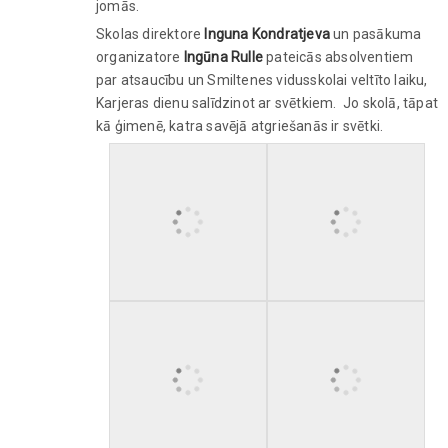
jomās.
Skolas direktore
Inguna Kondratjeva
un pasākuma
organizatore
Ingūna Rulle
pateicās absolventiem
par atsaucību un Smiltenes vidusskolai veltīto laiku,
Karjeras dienu salīdzinot ar svētkiem. Jo skolā, tāpat
kā ģimenē, katra savējā atgriešanās ir svētki.