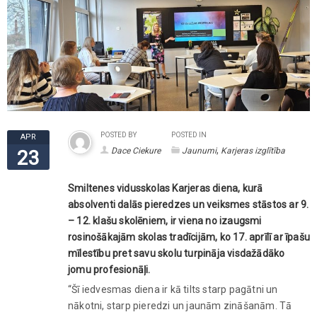
POSTED BY
POSTED IN
APR
,
Dace Ciekure
Jaunumi
Karjeras izglītība
23
Smiltenes vidusskolas Karjeras diena, kurā
absolventi dalās pieredzes un veiksmes stāstos ar 9.
– 12. klašu skolēniem, ir viena no izaugsmi
rosinošākajām skolas tradīcijām, ko 17. aprīlī ar īpašu
mīlestību pret savu skolu turpināja visdažādāko
jomu profesionāļi.
“Šī iedvesmas diena ir kā tilts starp pagātni un
nākotni, starp pieredzi un jaunām zināšanām. Tā