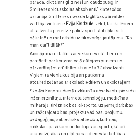
parāda, cik talantīgi, zinoši un daudzpusīgi ir
Smiltenes vidusskolas absolventi,” klātesošos
uzrunāja Smiltenes novada Izglītības pārvaldes
vadītāja vietniece
Evija Kindzule
, vēlot, lai skolēniem
absolventu pieredze palīdz spert stabilāku soli
nākotnē un rast atbildi uz tik svarīgo jautājumu: “Ko
man darīt tālāk?”
Aicinājumam dalīties ar veiksmes stāstiem un
pastāstīt par karjeras ceļā gūtajam puniem un
pārvarētajām grūtībām atsaucās 37 absolventi.
Viņiem tā vienlaikus bija arī patīkama
atkalredzēšanās ar skolasbiedriem un skolotājiem.
Skolēni Karjeras dienā uzklausīja absolventu pieredzi
inženierzinātņu, interneta tehnoloģiju, medicīnas,
militārajā, tirdzniecības, eksporta, uzņēmējdarbības
un ražotājdarbības, projektu vadības, pētījumu,
pedagoģijas, sabiedrisko attiecību, kultūras,
mākslas, pasākumu industrijas un sporta, kā arī
ugunsdzēsības un glābšanas dienesta darbības