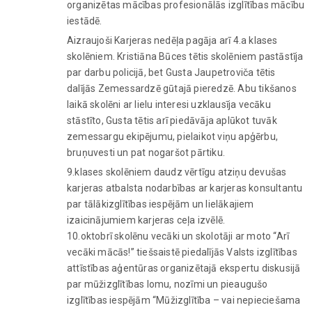
organizētas mācības profesionālās izglītības mācību
iestādē.
Aizraujoši Karjeras nedēļa pagāja arī 4.a klases
skolēniem. Kristiāna Būces tētis skolēniem pastāstīja
par darbu policijā, bet Gusta Jaupetroviča tētis
dalījās Zemessardzē gūtajā pieredzē. Abu tikšanos
laikā skolēni ar lielu interesi uzklausīja vecāku
stāstīto, Gusta tētis arī piedāvāja aplūkot tuvāk
zemessargu ekipējumu, pielaikot viņu apģērbu,
bruņuvesti un pat nogaršot pārtiku.
9.klases skolēniem daudz vērtīgu atziņu devušas
karjeras atbalsta nodarbības ar karjeras konsultantu
par tālākizglītības iespējām un lielākajiem
izaicinājumiem karjeras ceļa izvēlē.
10.oktobrī skolēnu vecāki un skolotāji ar moto “Arī
vecāki mācās!” tiešsaistē piedalījās Valsts izglītības
attīstības aģentūras organizētajā ekspertu diskusijā
par mūžizglītības lomu, nozīmi un pieaugušo
izglītības iespējām “Mūžizglītība – vai nepieciešama