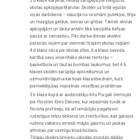
5.d klase Karjeras nedēļā sarūpēja pārsteigumu
skolas apkopējai Marutai. Skolēni uz brīdi iejutās
viņas darbdienā – slaucīja no virsmām putekļus, tīrīja
un mazgāja galdus, sienas un grīdas. Tikmēr skolas
apkopējām un dežurantēm tika sarūpēta kafijas
pauze ar cienastiņu. Pēc darba dienas skolēni
pateicās viņām par vienmēr tīrajām skolas telpām.
4.d klase vāca pie skolas zīles, 6.a klase saveda
kārtībā savu iecienītāko skolas teritoriju –
basketbola un tautas bumbas laukumus, bet 4.b
klases skolēni sarūpēja apsveikumus un
uzmundrinājuma kartiņas klasesbiedram, kurš
piemeklējušas nopietnas veselības problēmas
3.b klase kopā ar audzinātāju Intu Purgali ciemojās
pie floristes Ilzes Dances, kur iepazinās tuvāk ar
florista profesiju, kā arī iemācījās pagatavot
rudenīgus telpu dekorus un svečturīšus, kas garajos
rudens vakaros ienesīs mājās gaismu un jaukas
atmiņas par sirsnīgu kopā būšanu.
7.klašu skolēni latviešu valodas stundās dalījās