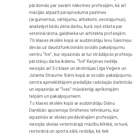
pārdomās par savām nākotnes profesijām, kā arī
mācījās atpazīt pārsprieduma pazīmes
(argumentus, vērtējumu, attieksmi, secinājumus),
analizējot kādu zēna darbu, kurā viņš stāsta par
veterinārārsta, galdnieka un arhitekta profesijām.
7.b klases skolēni kopā ar audzinātāju Ievu Gaismiņu
devās uz daudzfunkcionālo sociālo pakalpojumu
centru “Īve”, kur iepazinās ar tur strādājošo profesiju
pārstāvju darba ikdienu. “Īvē” Karjeras nedēļa
viesojās arī 3.c klase un skolotājas Līga Veģere un
Jolanta Straume. Bērni kopā ar sociālo pakalpojumu
centra apmeklētājiem piedalījās radošajās darbnīcās
un iepazinās ar “Īves” mūsdienīgi aprīkotajām
telpām un pakalpojumiem.
7.c klases skolēni kopā ar audzinātāju Diānu
Dankbāri apciemoja Smiltenes tehnikumu, kur
iepazinās ar skolas piedāvātajām profesijām,
viesojās skolas veterinārajā mācību klīnikā, virtuvē,
restorānā un sporta zālē, redzēja, kā tiek