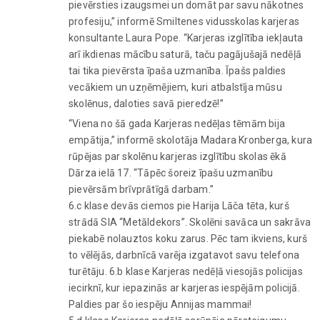
pievērsties izaugsmei un domāt par savu nākotnes
profesiju,” informē Smiltenes vidusskolas karjeras
konsultante Laura Pope. “Karjeras izglītība iekļauta
arī ikdienas mācību saturā, taču pagājušajā nedēļā
tai tika pievērsta īpaša uzmanība. Īpašs paldies
vecākiem un uzņēmējiem, kuri atbalstīja mūsu
skolēnus, daloties savā pieredzē!”
“Viena no šā gada Karjeras nedēļas tēmām bija
empātija,” informē skolotāja Madara Kronberga, kura
rūpējas par skolēnu karjeras izglītību skolas ēkā
Dārza ielā 17. “Tāpēc šoreiz īpašu uzmanību
pievērsām brīvprātīgā darbam.”
6.c klase devās ciemos pie Harija Lāča tēta, kurš
strādā SIA “Metāldekors”. Skolēni savāca un sakrāva
piekabē nolauztos koku zarus. Pēc tam ikviens, kurš
to vēlējās, darbnīcā varēja izgatavot savu telefona
turētāju. 6.b klase Karjeras nedēļā viesojās policijas
iecirknī, kur iepazinās ar karjeras iespējām policijā.
Paldies par šo iespēju Annijas mammai!