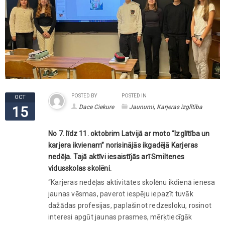
POSTED BY
POSTED IN
OCT
,
Dace Ciekure
Jaunumi
Karjeras izglītība
15
No 7. līdz 11. oktobrim Latvijā ar moto “Izglītība un
karjera ikvienam” norisinājās ikgadējā Karjeras
nedēļa. Tajā aktīvi iesaistījās arī Smiltenes
vidusskolas skolēni.
“Karjeras nedēļas aktivitātes skolēnu ikdienā ienesa
jaunas vēsmas, paverot iespēju iepazīt tuvāk
dažādas profesijas, paplašinot redzesloku, rosinot
interesi apgūt jaunas prasmes, mērķtiecīgāk