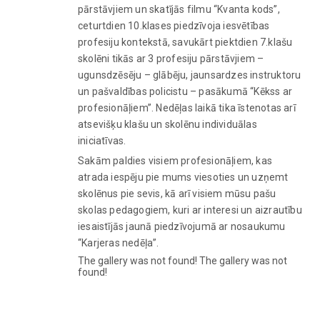
pārstāvjiem un skatījās filmu “Kvanta kods”,
ceturtdien 10.klases piedzīvoja iesvētības
profesiju kontekstā, savukārt piektdien 7.klašu
skolēni tikās ar 3 profesiju pārstāvjiem –
ugunsdzēsēju – glābēju, jaunsardzes instruktoru
un pašvaldības policistu – pasākumā “Kēkss ar
profesionāļiem”. Nedēļas laikā tika īstenotas arī
atsevišķu klašu un skolēnu individuālas
iniciatīvas.
Sakām paldies visiem profesionāļiem, kas
atrada iespēju pie mums viesoties un uzņemt
skolēnus pie sevis, kā arī visiem mūsu pašu
skolas pedagogiem, kuri ar interesi un aizrautību
iesaistījās jaunā piedzīvojumā ar nosaukumu
“Karjeras nedēļa”.
The gallery was not found! The gallery was not
found!