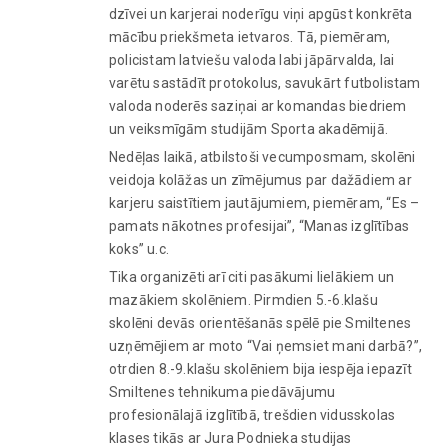
dzīvei un karjerai noderīgu viņi apgūst konkrēta
mācību priekšmeta ietvaros. Tā, piemēram,
policistam latviešu valoda labi jāpārvalda, lai
varētu sastādīt protokolus, savukārt futbolistam
valoda noderēs saziņai ar komandas biedriem
un veiksmīgām studijām Sporta akadēmijā.
Nedēļas laikā, atbilstoši vecumposmam, skolēni
veidoja kolāžas un zīmējumus par dažādiem ar
karjeru saistītiem jautājumiem, piemēram, “Es –
pamats nākotnes profesijai”, “Manas izglītības
koks” u.c.
Tika organizēti arī citi pasākumi lielākiem un
mazākiem skolēniem. Pirmdien 5.-6.klašu
skolēni devās orientēšanās spēlē pie Smiltenes
uzņēmējiem ar moto “Vai ņemsiet mani darbā?”,
otrdien 8.-9.klašu skolēniem bija iespēja iepazīt
Smiltenes tehnikuma piedāvājumu
profesionālajā izglītībā, trešdien vidusskolas
klases tikās ar Jura Podnieka studijas