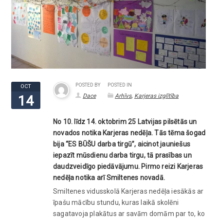
POSTED BY
POSTED IN
OCT
,
Dace
Arhīvs
Karjeras izglītība
14
No 10. līdz 14. oktobrim 25 Latvijas pilsētās un
novados notika Karjeras nedēļa. Tās tēma šogad
bija “ES BŪŠU darba tirgū”, aicinot jauniešus
iepazīt mūsdienu darba tirgu, tā prasības un
daudzveidīgo piedāvājumu. Pirmo reizi Karjeras
nedēļa notika arī Smiltenes novadā.
Smiltenes vidusskolā Karjeras nedēļa iesākās ar
īpašu mācību stundu, kuras laikā skolēni
sagatavoja plakātus ar savām domām par to, ko