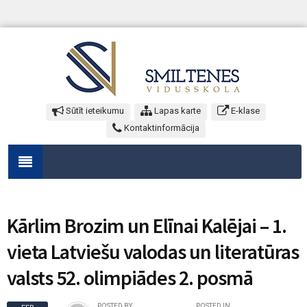
Sūtīt ieteikumu
Lapas karte
E-klase
Kontaktinformācija
Kārlim Brozim un Elīnai Kalējai – 1.
vieta Latviešu valodas un literatūras
valsts 52. olimpiādes 2. posmā
POSTED BY
POSTED IN