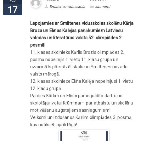
FEB
Smiltenes vidusskola
Jaunumi
17
Lepojamies ar Smiltenes vidusskolas skolēnu Kārļa
Broža un Elīnas Kalējas panākumiem Latviešu
valodas un literatūras valsts 52. olimpiādes 2.
posmā!
11. klases skolnieks Kārlis Brozis olimpiādes 2.
posmā nopelnījis 1. vietu 11. klašu grupā un
uzaicināts pārstāvēt skolu un Smiltenes novadu
valsts mērogā.
12. klases skolniece Elīna Kalēja nopelnījusi 1. vietu
12. klašu grupā.
Paldies Kārlim un Elīnai par ieguldīto darbu un
skolotājai Ivetai Krūmiņai – par atbalstu un skolēnu
motivēšanu augstajiem sasniegumiem!
Veiksmi un izdošanos Kārlim olimpiādes 3. posmā,
kas notiks 8. aprīlī Rīgā!