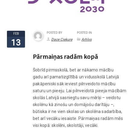
POSTED BY
POSTED IN
FEB
Dace Ciekure
Arhīvs
13
Pārmaiņas radām kopā
Šobrīd pirmsskolā, bet ar nākamo mācību
gadu arī pamatizglītībā un vidusskolā Latvijā
pakāpeniski sāk ieviest pilnveidoto mācību
saturu un pieeju. Lai pilnveidotā pieeja mācībām
skolās Latvijā sasniegtu savu mērķi – veidotu
skolēnu kā zinošu un domājošu darītāju –,
būtiska ir ne vien skolas un skolēna sadarbība,
bet arī vecāku iesaiste. Pārmaiņas radām mēs
visi kopā: skolēni, skolotāji, vecāki.