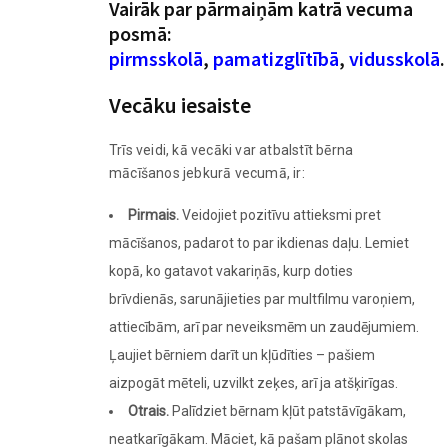
Vairāk par pārmaiņām katrā vecuma
posmā:
pirmsskolā
,
pamatizglītībā
,
vidusskolā
.
Vecāku iesaiste
Trīs veidi, kā vecāki var atbalstīt bērna
mācīšanos jebkurā vecumā, ir:
Pirmais.
Veidojiet pozitīvu attieksmi pret
mācīšanos, padarot to par ikdienas daļu. Lemiet
kopā, ko gatavot vakariņās, kurp doties
brīvdienās, sarunājieties par multfilmu varoņiem,
attiecībām, arī par neveiksmēm un zaudējumiem.
Ļaujiet bērniem darīt un kļūdīties – pašiem
aizpogāt mēteli, uzvilkt zeķes, arī ja atšķirīgas.
Otrais.
Palīdziet bērnam kļūt patstāvīgākam,
neatkarīgākam. Māciet, kā pašam plānot skolas