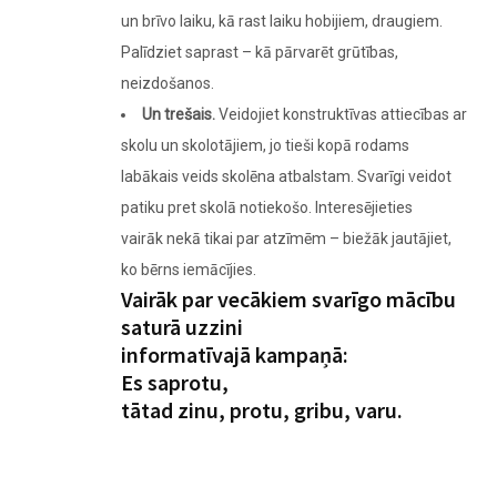
un brīvo laiku, kā rast laiku hobijiem, draugiem.
Palīdziet saprast – kā pārvarēt grūtības,
neizdošanos.
Un trešais.
Veidojiet konstruktīvas attiecības ar
skolu un skolotājiem, jo tieši kopā rodams
labākais veids skolēna atbalstam. Svarīgi veidot
patiku pret skolā notiekošo. Interesējieties
vairāk nekā tikai par atzīmēm – biežāk jautājiet,
ko bērns iemācījies.
Vairāk par vecākiem svarīgo mācību
saturā uzzini
informatīvajā kampaņā:
Es saprotu,
tātad
zinu
,
protu
,
gribu
,
varu
.