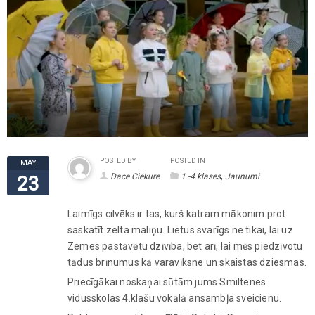
POSTED BY
POSTED IN
MAY
,
Dace Ciekure
1.-4.klases
Jaunumi
23
Laimīgs cilvēks ir tas, kurš katram mākonim prot
saskatīt zelta maliņu. Lietus svarīgs ne tikai, lai uz
Zemes pastāvētu dzīvība, bet arī, lai mēs piedzīvotu
tādus brīnumus kā varavīksne un skaistas dziesmas.
Priecīgākai noskaņai sūtām jums Smiltenes
vidusskolas 4.klašu vokālā ansambļa sveicienu.