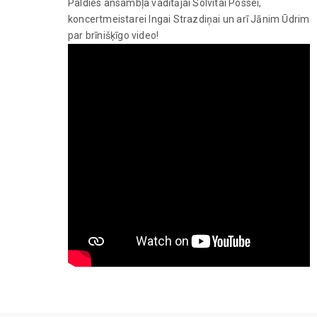
Paldies ansambļa vadītājai Solvitai Possei,
koncertmeistarei Ingai Strazdiņai un arī Jānim Ūdrim
par brīnišķīgo video!