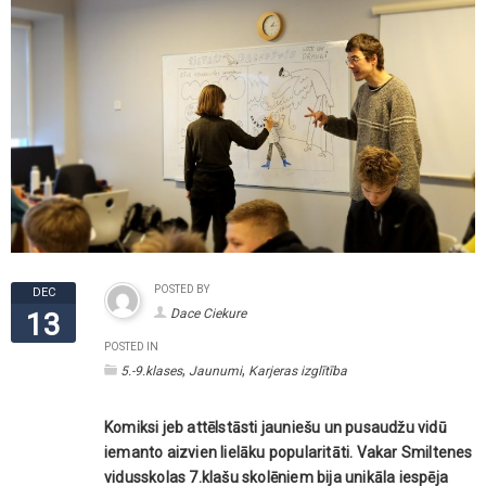
POSTED BY
DEC
Dace Ciekure
13
POSTED IN
,
,
5.-9.klases
Jaunumi
Karjeras izglītība
Komiksi jeb attēlstāsti jauniešu un pusaudžu vidū
iemanto aizvien lielāku popularitāti. Vakar Smiltenes
vidusskolas 7.klašu skolēniem bija unikāla iespēja