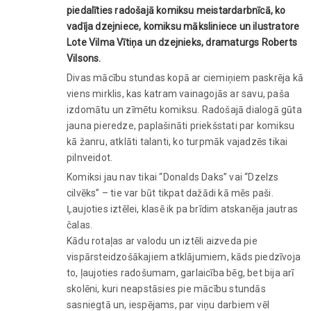
piedalīties radošajā komiksu meistardarbnīcā, ko
vadīja dzejniece, komiksu māksliniece un ilustratore
Lote Vilma Vītiņa un dzejnieks, dramaturgs Roberts
Vilsons.
Divas mācību stundas kopā ar ciemiņiem paskrēja kā
viens mirklis, kas katram vainagojās ar savu, paša
izdomātu un zīmētu komiksu. Radošajā dialogā gūta
jauna pieredze, paplašināti priekšstati par komiksu
kā žanru, atklāti talanti, ko turpmāk vajadzēs tikai
pilnveidot.
Komiksi jau nav tikai “Donalds Daks” vai “Dzelzs
cilvēks” – tie var būt tikpat dažādi kā mēs paši.
Ļaujoties iztēlei, klasē ik pa brīdim atskanēja jautras
čalas.
Kādu rotaļas ar valodu un iztēli aizveda pie
vispārsteidzošākajiem atklājumiem, kāds piedzīvoja
to, ļaujoties radošumam, garlaicība bēg, bet bija arī
skolēni, kuri neapstāsies pie mācību stundās
sasniegtā un, iespējams, par viņu darbiem vēl