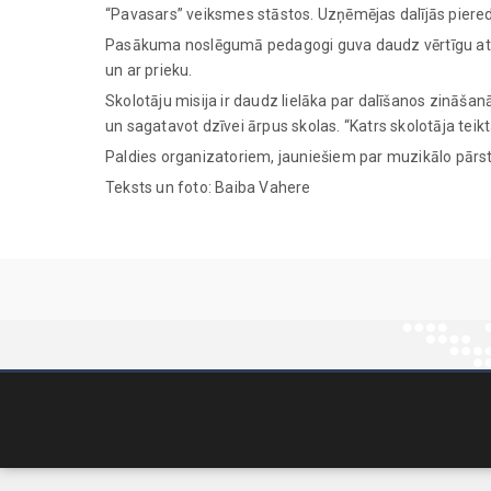
“Pavasars” veiksmes stāstos. Uzņēmējas dalījās pieredzē
Pasākuma noslēgumā pedagogi guva daudz vērtīgu atziņu
un ar prieku.
Skolotāju misija ir daudz lielāka par dalīšanos zināšanā
un sagatavot dzīvei ārpus skolas. “Katrs skolotāja teikt
Paldies organizatoriem, jauniešiem par muzikālo pār
Teksts un foto: Baiba Vahere