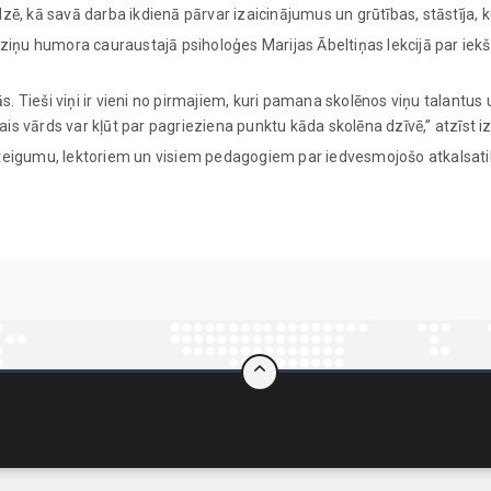
, kā savā darba ikdienā pārvar izaicinājumus un grūtības, stāstīja, ku
 humora cauraustajā psiholoģes Marijas Ābeltiņas lekcijā par iekšēji
s. Tieši viņi ir vieni no pirmajiem, kuri pamana skolēnos viņu talantus
ais vārds var kļūt par pagrieziena punktu kāda skolēna dzīvē,” atzīst iz
steigumu, lektoriem un visiem pedagogiem par iedvesmojošo atkalsat