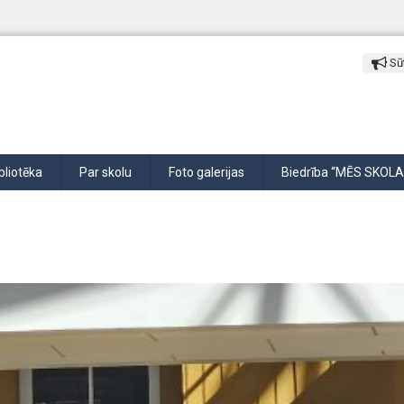
Sūt
bliotēka
Par skolu
Foto galerijas
Biedrība “MĒS SKOLA