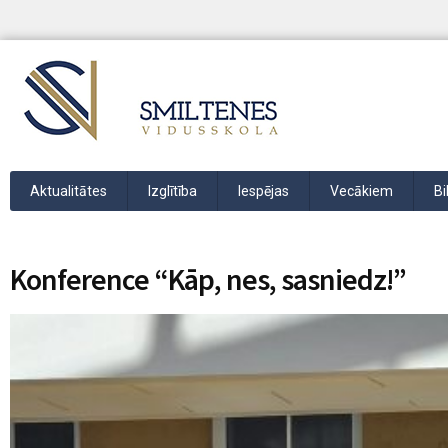
Aktualitātes
Izglītība
Iespējas
Vecākiem
Bi
Konference “Kāp, nes, sasniedz!”