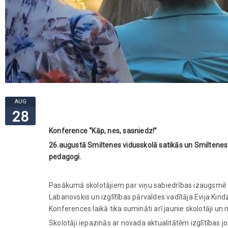
AUG
28
Konference “Kāp, nes, sasniedz!”
26.augustā Smiltenes vidusskolā satikās un Smiltene
pedagogi.
Pasākumā skolotājiem par viņu sabiedrības izaugsmē 
Labanovskis un izglītības pārvaldes vadītāja Evija Ki
Konferences laikā tika sumināti arī jaunie skolotāji un 
Skolotāji iepazinās ar novada aktualitātēm izglītība