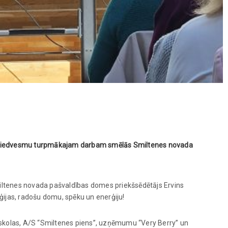
dz!” iedvesmu turpmākajam darbam smēlās Smiltenes novada
iltenes novada pašvaldības domes priekšsēdētājs Ervins
ijas, radošu domu, spēku un enerģiju!
sskolas, A/S “Smiltenes piens”, uzņēmumu “Very Berry” un