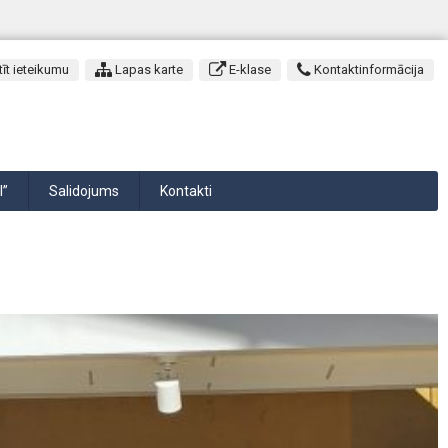
īt ieteikumu
Lapas karte
E-klase
Kontaktinformācija
I”
Salidojums
Kontakti