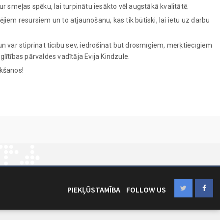
r smeļas spēku, lai turpinātu iesākto vēl augstākā kvalitātē.
em resursiem un to atjaunošanu, kas tik būtiski, lai ietu uz darbu
 un var stiprināt ticību sev, iedrošināt būt drosmīgiem, mērķtiecīgiem
glītības pārvaldes vadītāja Evija Kindzule.
ikšanos!
PIEKĻŪSTAMĪBA
FOLLOW US