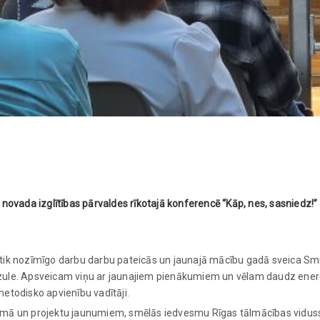
s novada izglītības pārvaldes rīkotajā konferencē “Kāp, nes, sasnie
tik nozīmīgo darbu darbu pateicās un jaunajā mācību gadā sveica Sm
ndzule. Apsveicam viņu ar jaunajiem pienākumiem un vēlam daudz enerģ
metodisko apvienību vadītāji.
s jomā un projektu jaunumiem, smēlās iedvesmu Rīgas tālmācības vidu