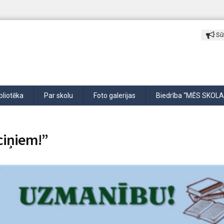
Sūt
bliotēka
Par skolu
Foto galerijas
Biedrība “MĒS SKOLA
ciņiem!”