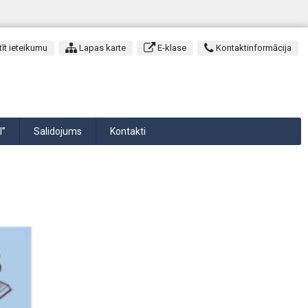
īt ieteikumu
Lapas karte
E-klase
Kontaktinformācija
I”
Salidojums
Kontakti