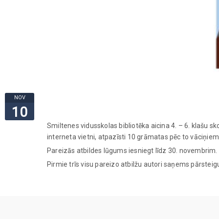
NOV
10
Smiltenes vidusskolas bibliotēka aicina 4. – 6. klašu 
interneta vietni, atpazīsti 10 grāmatas pēc to vāciņiem
Pareizās atbildes lūgums iesniegt līdz 30. novembrim.
Pirmie trīs visu pareizo atbilžu autori saņems pārstei