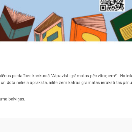
skolēnus piedalīties konkursā “Atpazīsti grāmatas pēc vāciņiem!”. Note
 un dotā nelielā apraksta, ailītē zem katras grāmatas ieraksti tās pil
guma balviņas.