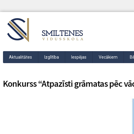
Aktualitātes
Izglītība
Iespējas
Vecākiem
Bi
Konkurss “Atpazīsti grāmatas pēc vā