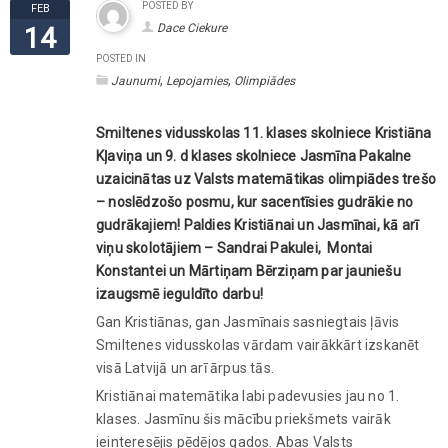
POSTED BY
FEB
Dace Ciekure
14
POSTED IN
,
,
Jaunumi
Lepojamies
Olimpiādes
Smiltenes vidusskolas 11. klases skolniece Kristiāna
Kļaviņa un 9. d klases skolniece Jasmīna Pakalne
uzaicinātas uz Valsts matemātikas olimpiādes trešo
– noslēdzošo posmu, kur sacentīsies gudrākie no
gudrākajiem! Paldies Kristiānai un Jasmīnai, kā arī
viņu skolotājiem – Sandrai Pakulei, Montai
Konstantei un Mārtiņam Bērziņam par jauniešu
izaugsmē ieguldīto darbu!
Gan Kristiānas, gan Jasmīnais sasniegtais ļāvis
Smiltenes vidusskolas vārdam vairākkārt izskanēt
visā Latvijā un arī ārpus tās.
Kristiānai matemātika labi padevusies jau no 1.
klases. Jasmīnu šis mācību priekšmets vairāk
ieinteresējis pēdējos gados. Abas Valsts