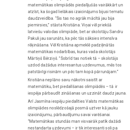
matemātikas olimpiādēs piedalījušās vairākkārt un
atzīst, ka šogad lielākais izaicinājums bijusi tematu
daudzveidība. “Šis tas no agrāk mācītā jau bija
piemirsies,” stāsta Kristiāna. Viņai vēl priekšā
latviešu valodas olimpiāde, bet ar skolotāju Sandru
Pakuli jau sarunāts, ka pēc tās sāksies intensīva
rēķināšana. Vēl Kristiāna apmeklē padziļinātās
matemātikas nodarbības, kuras vada skolotājs
Mārtiņš Bērziņš. ”Šobrīd tas notiek tā – skolotājs
uzdod dažādus interesantus uzdevumus, mēs tos
patstāvīgi risinām un pēc tam kopā pārrunājam.”
Kristiāna neplāno savu nākotni saistīt ar
matemātiku, bet piedalīšanas olimpiādēs – tā ir
iespēja pārbaudīt zināšanas un uzzināt daudz jauna.
Arī Jasmīna iespēju piedalīties Valsts matemātikas
olimpiādes noslēdzošajā posmā uztver kā jauku
izaicinājumu, pārbaudījumu savai varēšanai.
“Matemātikas stundās man visvairāk patīk dažādi
nestandarta uzdevumi – ir tik interesanti soli pa