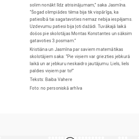
solim nonākt līdz atrisinājumam,” saka Jasmīna.
“Šogad olimpiādes tēma bija tik vispārīga, ka
patiesībā tai sagatavoties nemaz nebija iespējams.
Uzdevumu patiesi bija ļoti dažādi. Tuvākajā laikā
došos pie skolotājas Montas Konstantes un sāksim
gatavoties 3.posmam.”
Kristiāna un Jasmīna par saviem matemātikas
skolotājiem saka: “Pie viņiem var griezties jebkurā
laikā un ar jebkuru neskaidro jautājumu. Liels, liels
paldies viņiem par to!”
Teksts: Baiba Vahere
Foto: no personiskā arhīva