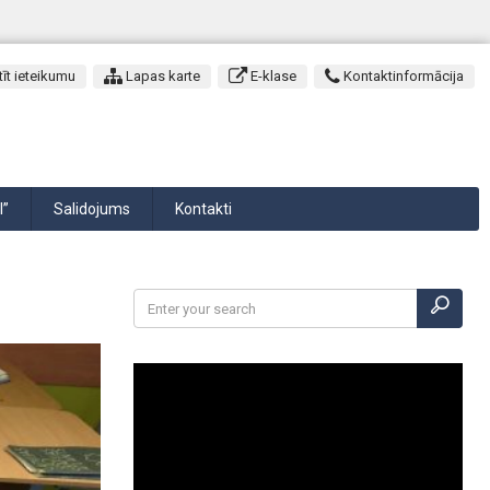
īt ieteikumu
Lapas karte
E-klase
Kontaktinformācija
I”
Salidojums
Kontakti