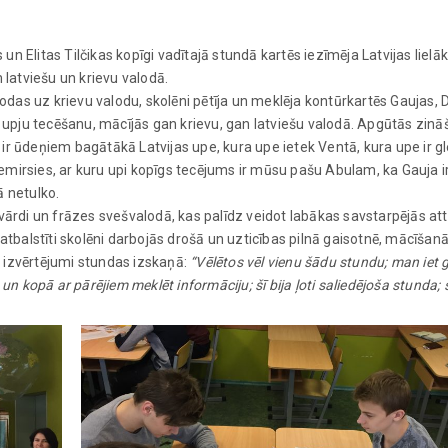
s un Elitas Tilčikas kopīgi vadītajā stundā kartēs iezīmēja Latvijas lielā
latviešu un krievu valodā.
das uz krievu valodu, skolēni pētīja un meklēja kontūrkartēs Gaujas,
r upju tecēšanu, mācījās gan krievu, gan latviešu valodā. Apgūtās zinā
ir ūdeņiem bagātākā Latvijas upe, kura upe ietek Ventā, kura upe ir g
piemirsies, ar kuru upi kopīgs tecējums ir mūsu pašu Abulam, ka Gauja ir
ā netulko.
vārdi un frāzes svešvalodā, kas palīdz veidot labākas savstarpējās att
ju atbalstīti skolēni darbojās drošā un uzticības pilnā gaisotnē, mācīšanā
 izvērtējumi stundas izskaņā:
“Vēlētos vēl vienu šādu stundu; man iet g
un kopā ar pārējiem meklēt informāciju; šī bija ļoti saliedējoša stunda; s