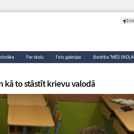
Sūt
bliotēka
Par skolu
Foto galerijas
Biedrība “MĒS SKOLA
 kā to stāstīt krievu valodā