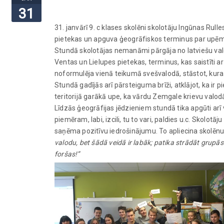
31
31. janvārī 9. c klases skolēni skolotāju Ingūnas Rulle
pietekas un apguva ģeogrāfiskos terminus par upēm 
Stundā skolotājas nemanāmi pārgāja no latviešu valo
Ventas un Lielupes pietekas, terminus, kas saistīti a
noformulēja vienā teikumā svešvalodā, stāstot, kura 
Stundā gadījās arī pārsteiguma brīži, atklājot, ka ir 
teritorijā garākā upe, ka vārdu Zemgale krievu valod
Līdzās ģeogrāfijas jēdzieniem stundā tika apgūti arī 
piemēram, labi, izcili, tu to vari, paldies u.c. Skolotā
saņēma pozitīvu iedrošinājumu. To apliecina skolēnu
valodu, bet šādā veidā ir labāk; patika strādāt grupās 
foršas!”