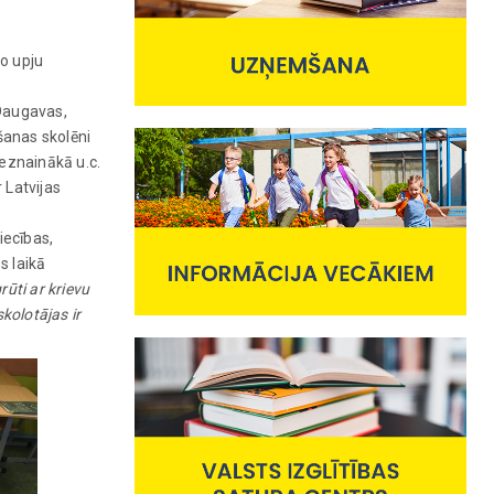
ko upju
 Daugavas,
šanas skolēni
leznainākā u.c.
 Latvijas
iecības,
s laikā
rūti ar krievu
kolotājas ir