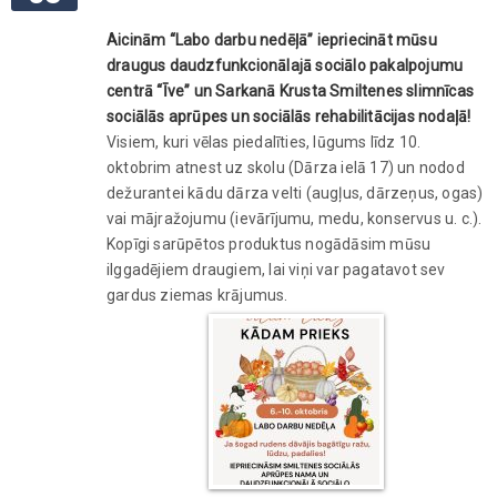
Aicinām “Labo darbu nedēļā” iepriecināt mūsu
draugus daudzfunkcionālajā sociālo pakalpojumu
centrā “Īve” un Sarkanā Krusta Smiltenes slimnīcas
sociālās aprūpes un sociālās rehabilitācijas nodaļā!
Visiem, kuri vēlas piedalīties, lūgums līdz 10.
oktobrim atnest uz skolu (Dārza ielā 17) un nodod
dežurantei kādu dārza velti (augļus, dārzeņus, ogas)
vai mājražojumu (ievārījumu, medu, konservus u. c.).
Kopīgi sarūpētos produktus nogādāsim mūsu
ilggadējiem draugiem, lai viņi var pagatavot sev
gardus ziemas krājumus.