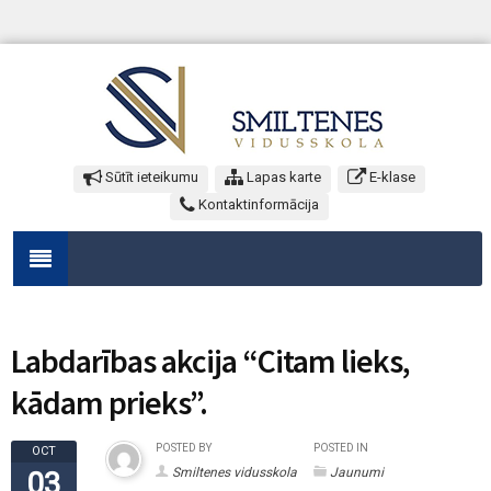
Sūtīt ieteikumu
Lapas karte
E-klase
Kontaktinformācija
Labdarības akcija “Citam lieks,
kādam prieks”.
POSTED BY
POSTED IN
OCT
Smiltenes vidusskola
Jaunumi
03