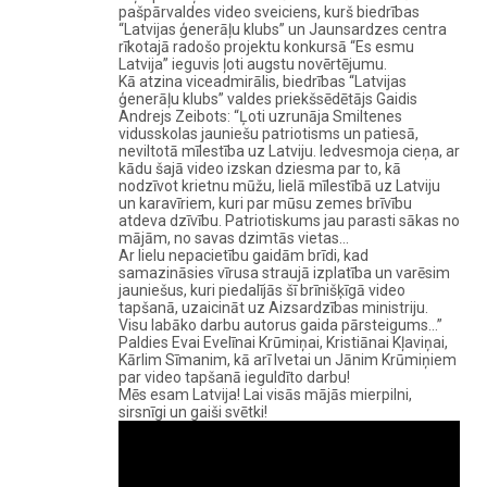
pašpārvaldes video sveiciens, kurš biedrības
“Latvijas ģenerāļu klubs” un Jaunsardzes centra
rīkotajā radošo projektu konkursā “Es esmu
Latvija” ieguvis ļoti augstu novērtējumu.
Kā atzina viceadmirālis, biedrības “Latvijas
ģenerāļu klubs” valdes priekšsēdētājs Gaidis
Andrejs Zeibots: “Ļoti uzrunāja Smiltenes
vidusskolas jauniešu patriotisms un patiesā,
neviltotā mīlestība uz Latviju. Iedvesmoja cieņa, ar
kādu šajā video izskan dziesma par to, kā
nodzīvot krietnu mūžu, lielā mīlestībā uz Latviju
un karavīriem, kuri par mūsu zemes brīvību
atdeva dzīvību. Patriotiskums jau parasti sākas no
mājām, no savas dzimtās vietas…
Ar lielu nepacietību gaidām brīdi, kad
samazināsies vīrusa straujā izplatība un varēsim
jauniešus, kuri piedalījās šī brīnišķīgā video
tapšanā, uzaicināt uz Aizsardzības ministriju.
Visu labāko darbu autorus gaida pārsteigums…”
Paldies Evai Evelīnai Krūmiņai, Kristiānai Kļaviņai,
Kārlim Sīmanim, kā arī Ivetai un Jānim Krūmiņiem
par video tapšanā ieguldīto darbu!
Mēs esam Latvija! Lai visās mājās mierpilni,
sirsnīgi un gaiši svētki!