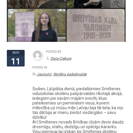
POSTED BY
NOV
Dace Ciekure
11
POSTED IN
,
Jaunumi
Skolēnu pašpārvalde
Šodien, Lāčplēša dienā, piedalīsimies Smiltenes
vidusskolas skolēnu pašpārvaldes rīkotajā akcijā,
iedegsim pie savām mājām svecīti, klusi
pateiksimies un pieminēsim visus, kuriem
mīlestība uz mūsu mīļo Latviju bija tik liela, ka viņi
tās dēļ bija ar mieru ziedot visdārgāko – savu
dzīvību!
Arī Smiltenes novads Brīvības cīņām devis daudz
drosmīgu, staltu, dedzīgu un spēcīgu karavīru.
Viņu piemiņai lai izskan šis Smiltenes skolēnu