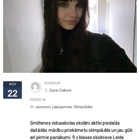
POSTED BY
NOV
Dace Ciekure
22
POSTED IN
,
,
Jaunumi
Lepojamies
Olimpiādes
Smiltenes vidusskolas skolēni aktīvi piedalās
dažādās mācību priekšmetu olimpiādēs un jau gūti
arī pirmie panākumi. 9.c klases skolniece Lelde