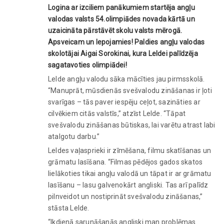
Logina ar izciliem panākumiem startēja angļu
valodas valsts 54.olimpiādes novada kārtā un
uzaicināta pārstāvēt skolu valsts mērogā.
Apsveicam un lepojamies! Paldies angļu valodas
skolotājai Aigai Sorokinai, kura Leldei palīdzēja
sagatavoties olimpiādei!
Lelde angļu valodu sāka mācīties jau pirmsskolā.
“Manuprāt, mūsdienās svešvalodu zināšanas ir ļoti
svarīgas – tās paver iespēju ceļot, sazināties ar
cilvēkiem citās valstīs,” atzīst Lelde. “Tāpat
svešvalodu zināšanas būtiskas, lai varētu atrast labi
atalgotu darbu.”
Leldes vaļasprieki ir zīmēšana, filmu skatīšanas un
grāmatu lasīšana. “Filmas pēdējos gados skatos
lielākoties tikai angļu valodā un tāpat ir ar grāmatu
lasīšanu – lasu galvenokārt angliski. Tas arī palīdz
pilnveidot un nostiprināt svešvalodu zināšanas,”
stāsta Lelde.
“Ikdienā sarunāšanās angliski man problēmas