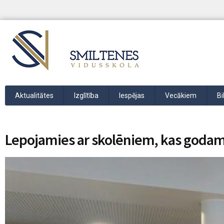
Aktualitātes
Izglītība
Iespējas
Vecākiem
Bi
Lepojamies ar skolēniem, kas godam 