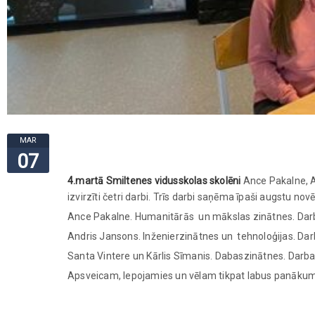
MAR
07
4.martā Smiltenes vidusskolas skolēni
Ance Pakalne, A
izvirzīti četri darbi. Trīs darbi saņēma īpaši augstu no
Ance Pakalne. Humanitārās un mākslas zinātnes. Darb
Andris Jansons. Inženierzinātnes un tehnoloģijas. Darb
Santa Vintere un Kārlis Sīmanis. Dabaszinātnes. Darba 
Apsveicam, lepojamies un vēlam tikpat labus panākum