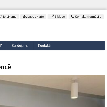
īt ieteikumu
Lapas karte
E-klase
Kontaktinformācija
I”
Salidojums
Kontakti
encē