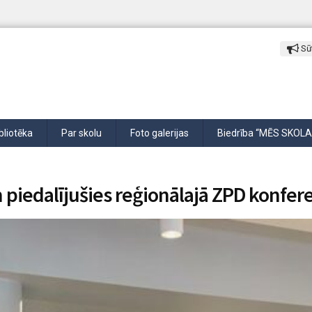
Sūt
bliotēka
Par skolu
Foto galerijas
Biedrība “MĒS SKOLA
piedalījušies reģionālajā ZPD konfer