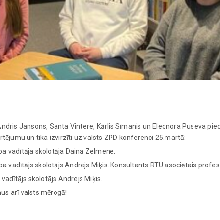
ndris Jansons, Santa Vintere, Kārlis Sīmanis un Eleonora Puseva pied
vērtējumu un tika izvirzīti uz valsts ZPD konferenci 25.martā:
a vadītāja skolotāja Daina Zelmene.
a vadītājs skolotājs Andrejs Miķis. Konsultants RTU asociētais profes
vadītājs skolotājs Andrejs Miķis.
us arī valsts mērogā!