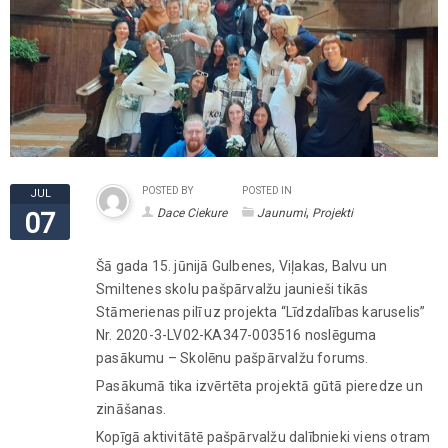
POSTED BY
POSTED IN
JUL
,
Dace Ciekure
Jaunumi
Projekti
07
Šā gada 15. jūnijā Gulbenes, Viļakas, Balvu un
Smiltenes skolu pašpārvalžu jaunieši tikās
Stāmerienas pilī uz projekta “Līdzdalības karuselis”
Nr. 2020-3-LV02-KA347-003516 noslēguma
pasākumu – Skolēnu pašpārvalžu forums.
Pasākumā tika izvērtēta projektā gūtā pieredze un
zināšanas.
Kopīgā aktivitātē pašpārvalžu dalībnieki viens otram