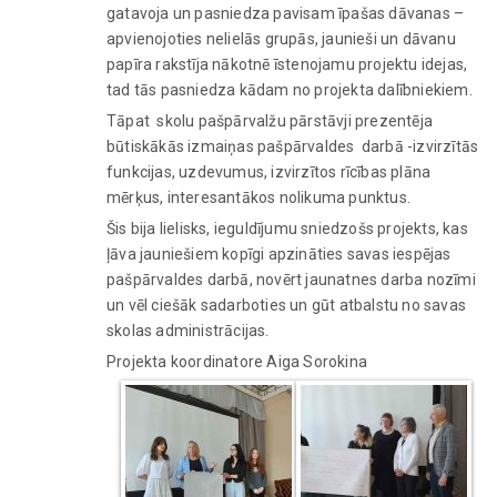
gatavoja un pasniedza pavisam īpašas dāvanas –
apvienojoties nelielās grupās, jaunieši un dāvanu
papīra rakstīja nākotnē īstenojamu projektu idejas,
tad tās pasniedza kādam no projekta dalībniekiem.
Tāpat skolu pašpārvalžu pārstāvji prezentēja
būtiskākās izmaiņas pašpārvaldes darbā -izvirzītās
funkcijas, uzdevumus, izvirzītos rīcības plāna
mērķus, interesantākos nolikuma punktus.
Šis bija lielisks, ieguldījumu sniedzošs projekts, kas
ļāva jauniešiem kopīgi apzināties savas iespējas
pašpārvaldes darbā, novērt jaunatnes darba nozīmi
un vēl ciešāk sadarboties un gūt atbalstu no savas
skolas administrācijas.
Projekta koordinatore Aiga Sorokina