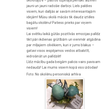
skolotāju e – pastos tupināja pienākt aizvien
jauni un jauni radošie darbiņi. Liels paldies
visiem, kuri dalījās ar savām interesantajām
idejām! Mūsu skolā mācās tik daudz iztēles
bagātu skolēnu! Patiess prieks par viņiem
visiem!
Lai svētku laikā gūtās pozitīvās emocijas palīdz
tikt pāri ikdienas grūtībām un vienmēr atgādina
par mīļajiem cilvēkiem, kuri ir jums blakus –
gatavi visos iespējamos veidos atbalstīt,
iedrošināt un palīdzēt!
Līdz mācību gada beigām palicis vairs pavisam
nedaudz! Lai mums visiem kopā viss izdodas!
Foto: No skolēnu personiskā arhīva