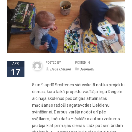
POSTED BY
POSTED IN
APR
Dace Ciekure
Jaunumi
17
8.un 9.aprīlī Smiltenes vidusskolā notika projektu
dienas, kuru laikā projektu vadītāja Inga Deigele
aicināja skolēnus pēc cītīgas attālinātās
mācīšanās radoši sagatavoties Lieldienu
svinēšanai. Darbus varēja nodot arī pēc
svētkiem, taču dažu – čaklāko autoru veikums
jau bija klāt pirmajās dienās. Līdz pat šim brīdim