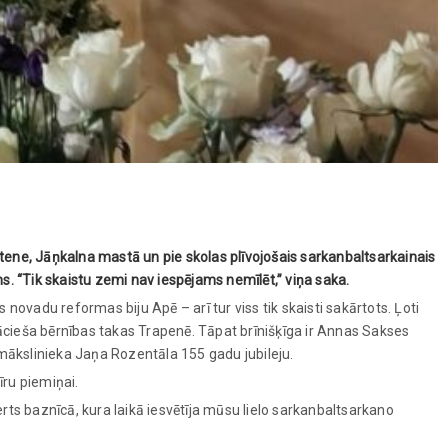
ltene, Jāņkalna mastā un pie skolas plīvojošais sarkanbaltsarkainais
uns. “Tik skaistu zemi nav iespējams nemīlēt,” viņa saka.
ovadu reformas biju Apē – arī tur viss tik skaisti sakārtots. Ļoti
Vācieša bērnības takas Trapenē. Tāpat brīnišķīga ir Annas Sakses
 mākslinieka Jaņa Rozentāla 155 gadu jubileju.
īru piemiņai.
erts baznīcā, kura laikā iesvētīja mūsu lielo sarkanbaltsarkano