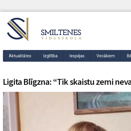
Aktualitātes
Izglītība
Iespējas
Vecākiem
Bi
Ligita Blīgzna: “Tik skaistu zemi nev