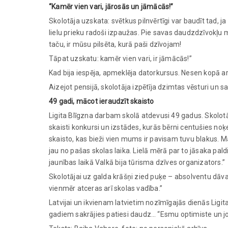
“Kamēr vien vari, jārosās un jāmācās!”
Skolotāja uzskata: svētkus pilnvērtīgi var baudīt tad, ja
lielu prieku radoši izpaužas. Pie savas daudzdzīvokļu
taču, ir mūsu pilsēta, kurā paši dzīvojam!
Tāpat uzskatu: kamēr vien vari, ir jāmācās!”
Kad bija iespēja, apmeklēja datorkursus. Nesen kopā
Aizejot pensijā, skolotāja izpētīja dzimtas vēsturi un
49 gadi, mācot ieraudzīt skaisto
Ligita Blīgzna darbam skolā atdevusi 49 gadus. Skolotā
skaisti konkursi un izstādes, kurās bērni centušies noķ
skaisto, kas bieži vien mums ir pavisam tuvu blakus. 
jau no pašas skolas laika. Lielā mērā par to jāsaka pa
jaunības laikā Valkā bija tūrisma dzīves organizators.”
Skolotājai uz galda krāšņi zied puķe – absolventu dāv
vienmēr atceras arī skolas vadība.”
Latvijai un ikvienam latvietim nozīmīgajās dienās Ligit
gadiem sakrājies patiesi daudz… “Esmu optimiste un jo