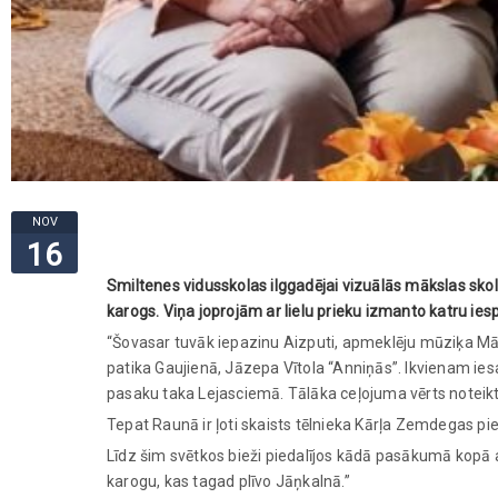
NOV
16
Smiltenes vidusskolas ilggadējai vizuālās mākslas skol
karogs. Viņa joprojām ar lielu prieku izmanto katru iespē
“Šovasar tuvāk iepazinu Aizputi, apmeklēju mūziķa Mārti
patika Gaujienā, Jāzepa Vītola “Anniņās”. Ikvienam ies
pasaku taka Lejasciemā. Tālāka ceļojuma vērts noteikti
Tepat Raunā ir ļoti skaists tēlnieka Kārļa Zemdegas pie
Līdz šim svētkos bieži piedalījos kādā pasākumā kopā ar
karogu, kas tagad plīvo Jāņkalnā.”