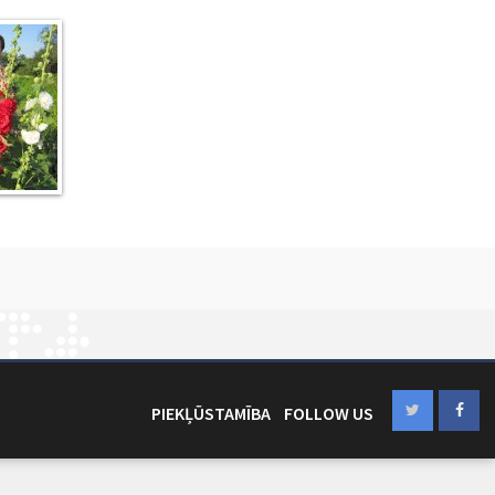
PIEKĻŪSTAMĪBA
FOLLOW US