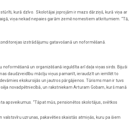
 stūrīti, kurā dzīvo. Skolotājai joprojām ir mazs dārziņš, kurā viņa ar
pastaigā, viņa nekad nepaies garām zemē nomestiem atkritumiem. “Tā,
 konditorejas izstrādājumu gatavošanā un noformēšanā.
 noformēšanā un organizēšanā ieguldīta arī daļa viņas sirds. Bijuši
ormas daudzveidību mācīju viņus pamanīt, ieraudzīt un iemīlēt to
 devāmies ekskursijās un jautros pārgājienos. Tūrisms man ir tuvs
interesēja novadpētniecībā, un rakstniekam Arturam Gobam, kurš manā
sūta apsveikumus. “Tāpat mūs, pensionētos skolotājus, svētkos
 un valstsvīru uzrunas, pakavēties skaistās atmiņās, kuru pa šiem