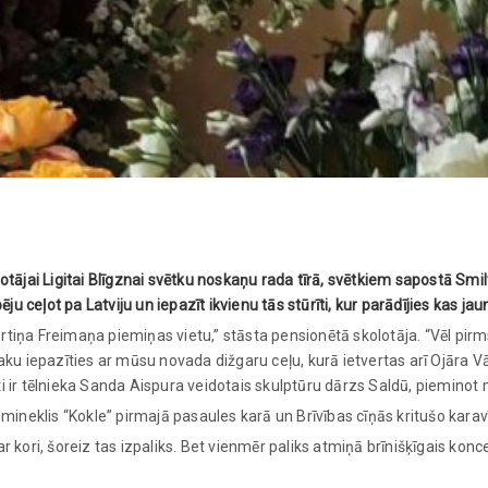
otājai Ligitai Blīgznai svētku noskaņu rada tīrā, svētkiem sapostā Smi
ju ceļot pa Latviju un iepazīt ikvienu tās stūrīti, kur parādījies kas ja
ņa Freimaņa piemiņas vietu,” stāsta pensionētā skolotāja. “Vēl pirms n
aku iepazīties ar mūsu novada dižgaru ceļu, kurā ietvertas arī Ojāra 
 ir tēlnieka Sanda Aispura veidotais skulptūru dārzs Saldū, pieminot
mineklis “Kokle” pirmajā pasaules karā un Brīvības cīņās kritušo karav
 kori, šoreiz tas izpaliks. Bet vienmēr paliks atmiņā brīnišķīgais konc