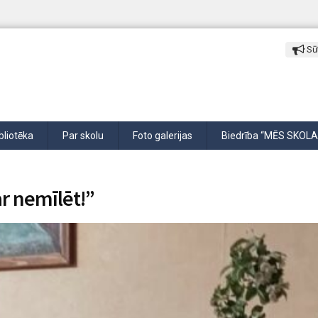
Sūt
bliotēka
Par skolu
Foto galerijas
Biedrība “MĒS SKOLA
ar nemīlēt!”