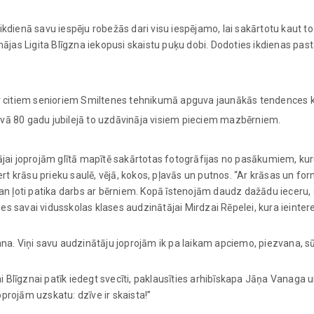
 ikdienā savu iespēju robežās dari visu iespējamo, lai sakārtotu kaut to
 mājas Ligita Blīgzna iekopusi skaistu puķu dobi. Dodoties ikdienas 
 ar citiem senioriem Smiltenes tehnikumā apguva jaunākās tendences
 savā 80 gadu jubilejā to uzdāvināja visiem pieciem mazbērniem.
jai joprojām glītā mapītē sakārtotas fotogrāfijas no pasākumiem, kuru
ert krāsu prieku saulē, vējā, kokos, pļavās un putnos. “Ar krāsas un f
Man ļoti patika darbs ar bērniem. Kopā īstenojām daudz dažādu ieceru,
ldies savai vidusskolas klases audzinātājai Mirdzai Rēpelei, kura ie
ana. Viņi savu audzinātāju joprojām ik pa laikam apciemo, piezvana, 
ai Blīgznai patīk iedegt svecīti, paklausīties arhibīskapa Jāņa Vanaga
projām uzskatu: dzīve ir skaista!”