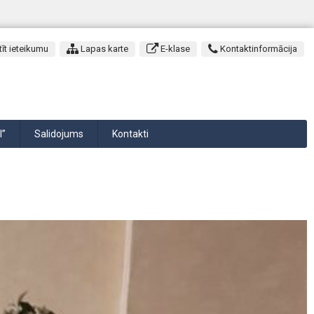
īt ieteikumu
Lapas karte
E-klase
Kontaktinformācija
I”
Salidojums
Kontakti