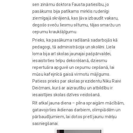
sen zināmu doktora Fausta patiesību, jo
pasākums bija patīkams mirklis rudenīgi
ziemīgajā skrējienā, kas ļāva izbaudīt vakaru,
degošo sveču liesmu siltumu, tējas smaržu un
cepumu kraukšķīgumu.
Prieks, ka pasākuma radīšanā sadarbojās kā
pedagogi, tā administrācija un skolēni. Liela
loma bija arī skolas jaunajai pašpārvaldei,
iesaistoties telpu dekorēšanā, dziesmu
repertuāra apguvē un cepumu cepšanā, lai
mūsu kafejnīcā gaisā virmotu mājīgums.
Patiess prieks par skolas prezidentu Niku Raivi
Deičmani, kurš ar aizrautību un atbildību ir
iesaistījies skolas dzīves veidošanā.
Rīt atkal jauna diena – pilna spraigām mācībām,
gatavojoties ikdienas darbiem, olimpiādēm un
pārbaudījumiem, lai dotos pretī jaunu mērķu
sasniegšanai.