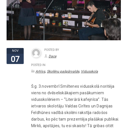
POSTED BY
NOV
Dace
07
POSTED IN
,
,
Arhīvs
Skolēnu pašpārvalde
Vidusskola
Š.g. 3.novembrī Smiltenes vidusskolā noritēja
viens no dvēseliskākajiem pasākumiem
vidusskolēniem – “Literārā kafejnīca”. Tās
ietvaros skolotāju Valdas Cirītes un Dagnijas
Feldhūnes vadībā skolēni rakstīja radošos
darbus, ko pēc tam prezentēja plašākai publikai.
Mirkli, apstājies, tu esi skaists! Tā gribas citēt