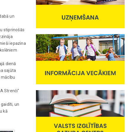
 dabā un
u stiprinošās
zzināja
nieši iepazina
skolēniem
ajā dienā
ma sajūta
u mācību
A Strenči”
gaidīti, un
u kā