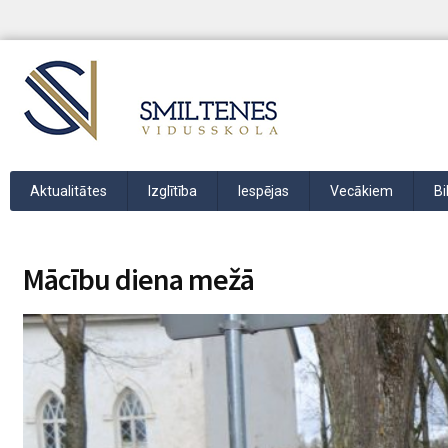
Aktualitātes
Izglītība
Iespējas
Vecākiem
Bi
Mācību diena mežā