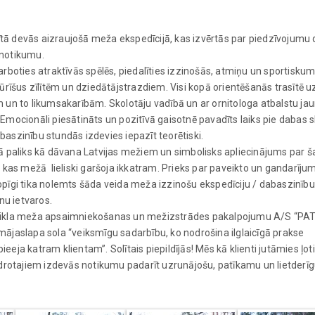
rītā devās aizraujošā meža ekspedīcijā, kas izvērtās par piedzīvojumu
gnotikumu.
rboties atraktīvās spēlēs, piedalīties izzinošās, atmiņu un sportiskum
u būrīšus zīlītēm un dziedātājstrazdiem. Visi kopā orientēšanās trasītē u
 un to likumsakarībām. Skolotāju vadībā un ar ornitologa atbalstu jau
Emocionāli piesātināts un pozitīvā gaisotnē pavadīts laiks pie dabas 
abaszinību stundās izdevies iepazīt teorētiski.
ā paliks kā dāvana Latvijas mežiem un simbolisks apliecinājums par š
 kas mežā lieliski garšoja ikkatram. Prieks par paveikto un gandarīju
opīgi tika nolemts šāda veida meža izzinošu ekspedīciju / dabaszinīb
nu ietvaros.
 cikla meža apsaimniekošanas un mežizstrādes pakalpojumu A/S “PAT
ājaslapa sola “veiksmīgu sadarbību, ko nodrošina ilglaicīgā prakse
eeja katram klientam”. Solītais piepildījās! Mēs kā klienti jutāmies ļoti 
edrotajiem izdevās notikumu padarīt uzrunājošu, patīkamu un lietderīg