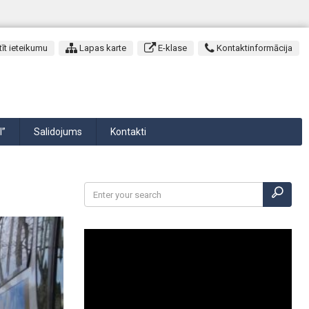
īt ieteikumu
Lapas karte
E-klase
Kontaktinformācija
I”
Salidojums
Kontakti