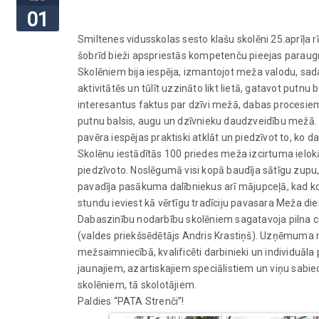
01
Smiltenes vidusskolas sesto klašu skolēni 25.aprīļa 
šobrīd bieži apspriestās kompetenču pieejas parau
Skolēniem bija iespēja, izmantojot meža valodu, sada
aktivitātēs un tūlīt uzzināto likt lietā, gatavot putn
interesantus faktus par dzīvi mežā, dabas procesiem
putnu balsis, augu un dzīvnieku daudzveidību mežā. 
pavēra iespējas praktiski atklāt un piedzīvot to, ko d
Skolēnu iestādītās 100 priedes meža izcirtuma ielok
piedzīvoto. Noslēgumā visi kopā baudīja sātīgu zupu,
pavadīja pasākuma dalībniekus arī mājupceļā, kad k
stundu ieviest kā vērtīgu tradīciju pavasara Meža die
Dabaszinību nodarbību skolēniem sagatavoja pilna
(valdes priekšsēdētājs Andris Krastiņš). Uzņēmuma m
mežsaimniecībā, kvalificēti darbinieki un individuāla pi
jaunajiem, azartiskajiem speciālistiem un viņu sabi
skolēniem, tā skolotājiem.
Paldies “PATA Strenči”!