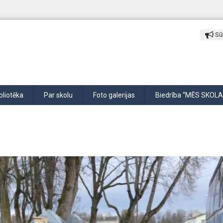
Sūt
bliotēka
Par skolu
Foto galerijas
Biedrība “MĒS SKOLA